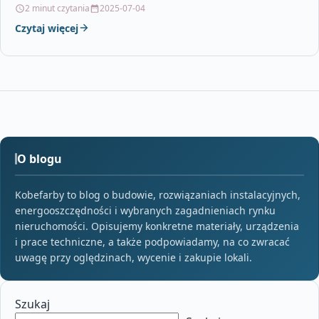
atrakcyjnych cenach.…
2 minut czytania
2025-07-04
Czytaj więcej
O blogu
Kobefarby to blog o budowie, rozwiązaniach instalacyjnych,
energooszczędności i wybranych zagadnieniach rynku
nieruchomości. Opisujemy konkretne materiały, urządzenia
i prace techniczne, a także podpowiadamy, na co zwracać
uwagę przy oględzinach, wycenie i zakupie lokali.
Szukaj