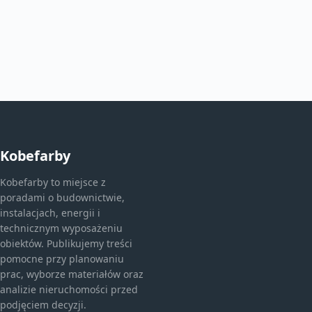
Kobefarby
Kobefarby to miejsce z
poradami o budownictwie,
instalacjach, energii i
technicznym wyposażeniu
obiektów. Publikujemy treści
pomocne przy planowaniu
prac, wyborze materiałów oraz
analizie nieruchomości przed
podjęciem decyzji.