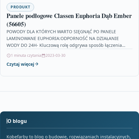
PRODUKT
Panele podłogowe Classen Euphoria Dąb Ember
(56605)
POWODY DLA KTÓRYCH WARTO SIĘGNĄĆ PO PANELE
LAMINOWANE EUPHORIA:ODPORNOŚĆ NA DZIAŁANIE
WODY DO 24H- Kluczową rolę odgrywa sposób łączenia
paneli. Megaloc Aqua Protect umożliwia…
1 minuta czytania
2023-03-30
Czytaj więcej
O blogu
Kobefarby to blog o budowie, rozwiązaniach instalacyjnych,