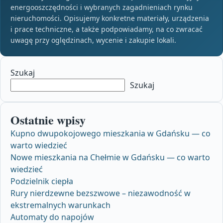
energooszczędności i wybranych zagadnieniach rynku
nieruchomości. Opisujemy konkretne materiały, urządzenia
i prace techniczne, a także podpowiadamy, na co zwracać
uwagę przy oględzinach, wycenie i zakupie lokali.
Szukaj
Szukaj
Ostatnie wpisy
Kupno dwupokojowego mieszkania w Gdańsku — co
warto wiedzieć
Nowe mieszkania na Chełmie w Gdańsku — co warto
wiedzieć
Podzielnik ciepła
Rury nierdzewne bezszwowe – niezawodność w
ekstremalnych warunkach
Automaty do napojów