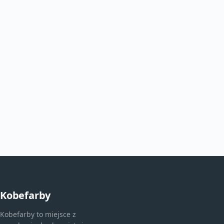
Kobefarby
Kobefarby to miejsce z