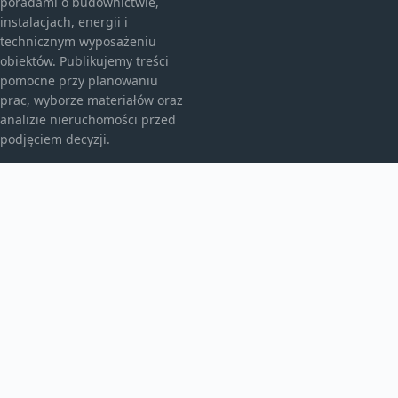
poradami o budownictwie,
instalacjach, energii i
technicznym wyposażeniu
obiektów. Publikujemy treści
pomocne przy planowaniu
prac, wyborze materiałów oraz
analizie nieruchomości przed
podjęciem decyzji.
KATEGORIE
Bez kategorii
Budownictwo
TEMATY
Energia
Instalacje