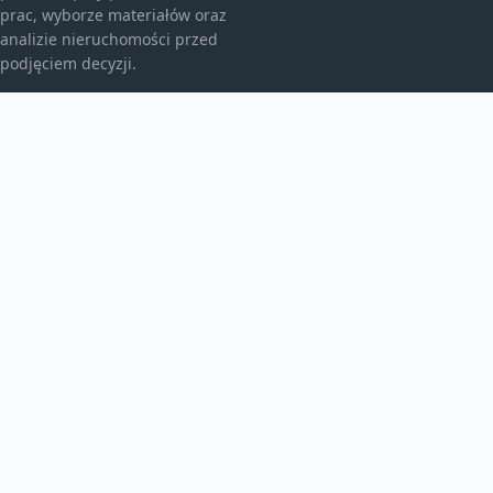
prac, wyborze materiałów oraz
analizie nieruchomości przed
podjęciem decyzji.
KATEGORIE
Bez kategorii
Budownictwo
TEMATY
Energia
Instalacje
WIĘCEJ
Produkt
smarthome