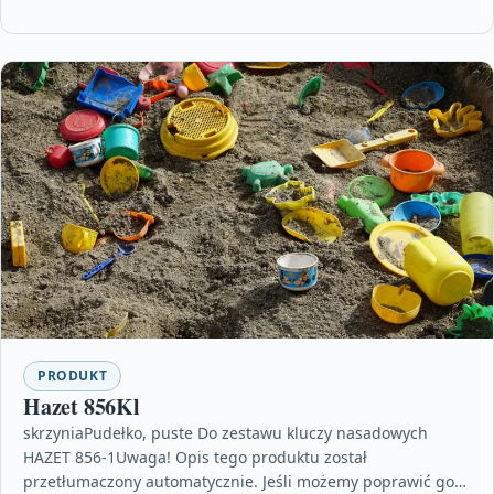
PRODUKT
Hazet 856Kl
skrzyniaPudełko, puste Do zestawu kluczy nasadowych
HAZET 856-1Uwaga! Opis tego produktu został
przetłumaczony automatycznie. Jeśli możemy poprawić go