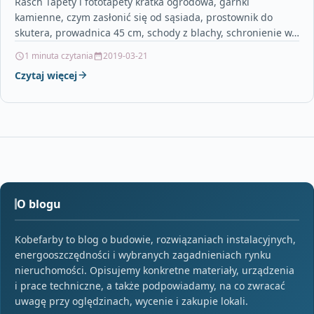
Rasch Tapety i fototapety kratka ogrodowa, garnki
kamienne, czym zasłonić się od sąsiada, prostownik do
skutera, prowadnica 45 cm, schody z blachy, schronienie w…
1 minuta czytania
2019-03-21
Czytaj więcej
O blogu
Kobefarby to blog o budowie, rozwiązaniach instalacyjnych,
energooszczędności i wybranych zagadnieniach rynku
nieruchomości. Opisujemy konkretne materiały, urządzenia
i prace techniczne, a także podpowiadamy, na co zwracać
uwagę przy oględzinach, wycenie i zakupie lokali.