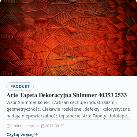
PRODUKT
Arte Tapeta Dekoracyjna Shimmer 40353 2533
Wzór Shimmer kolekcji Artisan cechuje industrializm i
geometryczność. Ciekawie rozłożone „defekty” kolorystyczne
nadają niepowtarzalność tej tapecie. Arte Tapety i fototapety
małe przyczepki samochodowe, rim…
1 minuta czytania
2017-09-20
Czytaj więcej