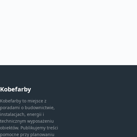
Kobefarby
Kobefarby to miejsce z
poradami o budownictwie,
instalacjach, energii i
technicznym wyposażeniu
obiektów. Publikujemy treści
pomocne przy planowaniu