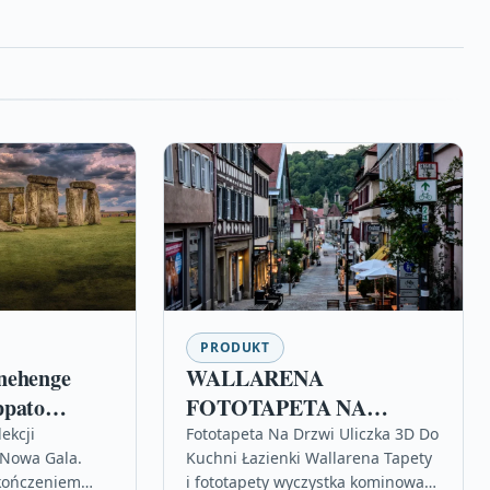
PRODUKT
nehenge
WALLARENA
ppato
FOTOTAPETA NA
DRZWI ULICZKA 3D DO
ekcji
Fototapeta Na Drzwi Uliczka 3D Do
Nowa Gala.
Kuchni Łazienki Wallarena Tapety
KUCHNI ŁAZIENKI
kończeniem
i fototapety wyczystka kominowa