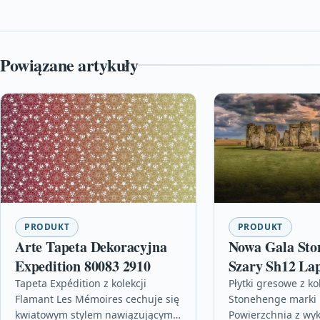
Powiązane artykuły
PRODUKT
PRODUKT
Arte Tapeta Dekoracyjna
Nowa Gala Sto
Expedition 80083 2910
Szary Sh12 La
60X120 Gres
Tapeta Expédition z kolekcji
Płytki gresowe z kol
Flamant Les Mémoires cechuje się
Stonehenge marki 
kwiatowym stylem nawiązującym
Powierzchnia z wy