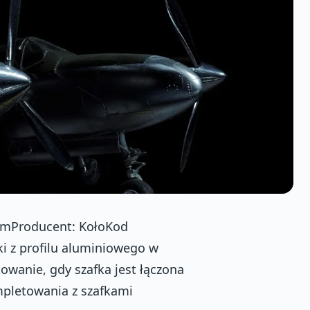
romProducent: KołoKod
i z profilu aluminiowego w
wanie, gdy szafka jest łączona
mpletowania z szafkami