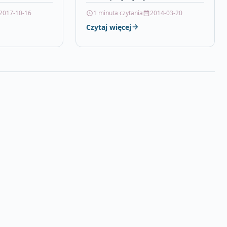
Płytki jysk
betonowa, długie firanki do
2017-10-16
1 minuta czytania
2014-03-20
bli ogrodowych,
salonu, dajar huśtawki, okno
Czytaj więcej
a sciane,…
50×100, wylewka…