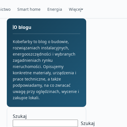
ictwo
Smart home
Energia
Więcej
O blogu
Kobefarby to blog o budowie,
rozwiązaniach instalacyjnych,
energooszczędności i wybranych
zagadnieniach rynku
nieruchomości. Opisujemy
konkretne materiały, urządzenia i
prace techniczne, a także
podpowiadamy, na co zwracać
uwagę przy oględzinach, wycenie i
zakupie lokali.
Szukaj
Szukaj