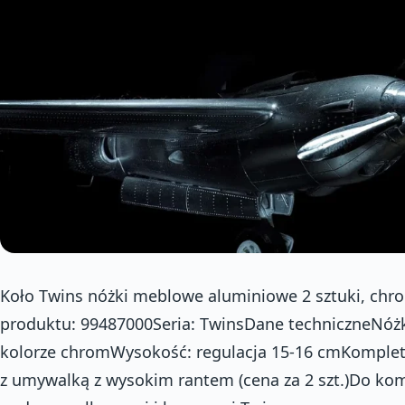
Koło Twins nóżki meblowe aluminiowe 2 sztuki, ch
produktu: 99487000Seria: TwinsDane techniczneNóżk
kolorze chromWysokość: regulacja 15-16 cmKompleto
z umywalką z wysokim rantem (cena za 2 szt.)Do ko