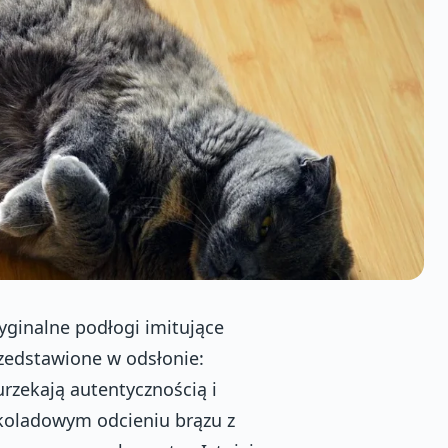
ginalne podłogi imitujące
zedstawione w odsłonie:
urzekają autentycznością i
koladowym odcieniu brązu z