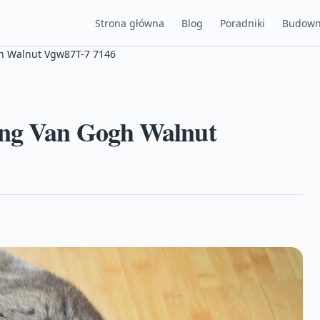
Strona główna
Blog
Poradniki
Budown
h Walnut Vgw87T-7 7146
ing Van Gogh Walnut