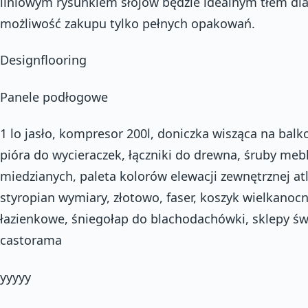
liniowym rysunkiem słojów będzie idealnym tłem dla
możliwość zakupu tylko pełnych opakowań.
Designflooring
Panele podłogowe
1 lo jasło, kompresor 200l, doniczka wisząca na bal
pióra do wycieraczek, łączniki do drewna, śruby me
miedzianych, paleta kolorów elewacji zewnętrznej atl
styropian wymiary, złotowo, faser, koszyk wielkanocn
łazienkowe, śniegołap do blachodachówki, sklepy świ
castorama
yyyyy