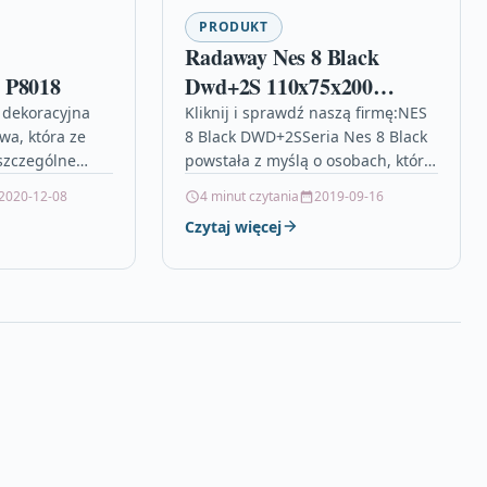
PRODUKT
Radaway Nes 8 Black
 P8018
Dwd+2S 110x75x200
100821105401+100800755401+10
 dekoracyjna
Kliknij i sprawdź naszą firmę:NES
wa, która ze
8 Black DWD+2SSeria Nes 8 Black
szczególne
powstała z myślą o osobach, które
teryzujące się
cenią sobie nowoczesne
2020-12-08
4 minut czytania
2019-09-16
i odpornością
wzornictwo i najwyższą jakość…
Czytaj więcej
chaniczne,