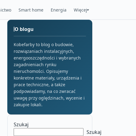
ictwo
Smart home
Energia
Więcej
O blogu
Kobefarby to blog o budowie,
rozwiązaniach instalacyjnych,
energooszczędności i wybranych
zagadnieniach rynku
nieruchomości. Opisujemy
konkretne materiały, urządzenia i
prace techniczne, a także
podpowiadamy, na co zwracać
uwagę przy oględzinach, wycenie i
zakupie lokali.
Szukaj
Szukaj