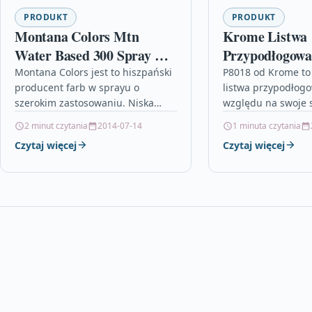
PRODUKT
PRODUKT
Montana Colors Mtn
Krome Listwa
Water Based 300 Spray Rv-
Przypodłogowa
14 Blue Green Deep 300ml
Montana Colors jest to hiszpański
P8018 od Krome to
producent farb w sprayu o
listwa przypodłogo
szerokim zastosowaniu. Niska
względu na swoje 
zawartość rozpuszczalnika
właściwości charak
2 minut czytania
2014-07-14
1 minuta czytania
oznacza, że intensywność
wysoką trwałością 
Czytaj więcej
Czytaj więcej
zapachu jest minimalna, co
na uszkodzenia me
zmniejsza jego…
nadając…