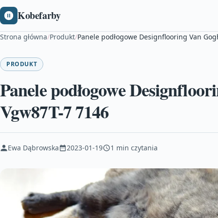
Kobefarby
Strona główna
/
Produkt
/
Panele podłogowe Designflooring Van Gog
PRODUKT
Panele podłogowe Designfloor
Vgw87T-7 7146
Ewa Dąbrowska
2023-01-19
1 min czytania