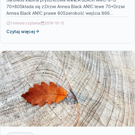
70x80Składa się z:Drzwi Annea Black AN1C lewe 70+Drzwi
Annea Black AN1C prawe 80Szerokość wejścia 866
mmWysokość 2000…
1 minuta czytania
2019-10-12
Czytaj więcej