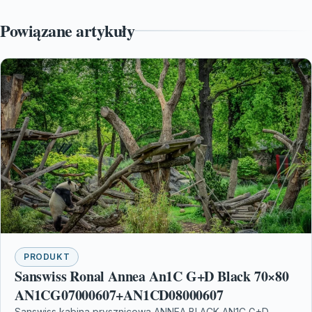
Powiązane artykuły
PRODUKT
Sanswiss Ronal Annea An1C G+D Black 70×80
AN1CG07000607+AN1CD08000607
Sanswiss kabina prysznicowa ANNEA BLACK AN1C G+D