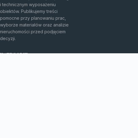
i technicznym wyposażeniu
obiektów. Publikujemy treści
pomocne przy planowaniu prac,
wyborze materiałów oraz analizie
nieruchomości przed podjęciem
decyzji.
KATEGORIE
Bez kategorii
Budownictwo
TEMATY
Energia
Instalacje
WIĘCEJ