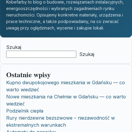
Kobefarby to blog o budowie, rozwiązaniach instalacyjnych,
energooszczędności i wybranych zagadnieniach rynku
nieruchomości. Opisujemy konkretne materiały, urządzenia i
prace techniczne, a także podpowiadamy, na co zwracać
uwagę przy oględzinach, wycenie i zakupie lokali.
Szukaj
Szukaj
Ostatnie wpisy
Kupno dwupokojowego mieszkania w Gdańsku — co
warto wiedzieć
Nowe mieszkania na Chełmie w Gdańsku — co warto
wiedzieć
Podzielnik ciepła
Rury nierdzewne bezszwowe – niezawodność w
ekstremalnych warunkach
Automaty do napojów