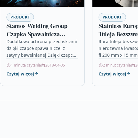
PRODUKT
PRODUKT
Stamos Welding Group
Stainless Euro
Czapka Spawalnicza
Tuleja Bezszw
23X22Cm Obwód 58
200×15 1.4301/
Dodatkowa ochrona przed iskrami
Rura tuleja bezsz
dzięki czapce spawalniczej z
nierdzewna kwaso
Pomarańczowa
20Cm
satyny bawełnianej Dzięki czapce
fi 200 mm x 15 mm 
spawalniczej marki Stamos
1.4301 / 304 / 304L
1 minuta czytania
2018-04-05
2 minut czytania
2
Welding Group zwiększysz
20cmNajwiększą za
Czytaj więcej
Czytaj więcej
ochronę przed poparzeniami
bezszwowych jest
podczas spawania. Trudnopalny…