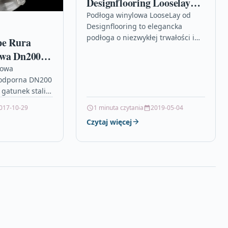
Designflooring Looselay
Arizona Llt200 3930
Podłoga winylowa LooseLay od
Designflooring to elegancka
podłoga o niezwykłej trwałości i
pe Rura
szybkim montażu. Inspirowana
owa Dn200 Fi
jest ona naturalnymi materiałami i
304/304L
wowa
posiada dobrą absorbcję
odporna DN200
akustyczną,…
gatunek stali
017-10-29
1 minuta czytania
2019-05-04
letą rur
Czytaj więcej
…