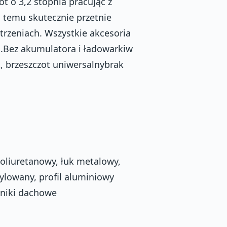
ot o 3,2 stopnia pracując z
i temu skutecznie przetnie
rzeniach. Wszystkie akcesoria
.Bez akumulatora i ładowarkiw
k, brzeszczot uniwersalnybrak
poliuretanowy, łuk metalowy,
ylowany, profil aluminiowy
zniki dachowe