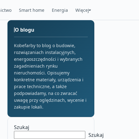
ictwo
Smart home
Energia
Więcej
O blogu
Kobefarby to blog o budowie,
rozwiązaniach instalacyjnych,
energooszczędności i wybranych
zagadnieniach rynku
nieruchomości. Opisujemy
konkretne materiały, urządzenia i
prace techniczne, a także
podpowiadamy, na co zwracać
uwagę przy oględzinach, wycenie i
zakupie lokali.
Szukaj
Szukaj