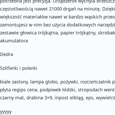
potrzebna jest precyzja. Urządzenie wychyla brzeszcz
częstotliwością nawet 21000 drgań na minutę. Dzięk
większość materiałów nawet w bardzo wąskich przest
zamontujesz w nim bez użycia dodatkowych narzędzi
zestawie głowica trójkątna, papier trójkątny, skroba
akumulatora
Dedra
Szlifierki i polerki
biale zaslony, lampa globo, pożywki, rozcieńczalnik 
płyta regips cena, podpiwek łódzki, stropodach went
czarny mat, drabina 3×9, inpost elbląg, eps, wywietr
yyyyy