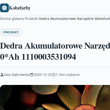
Kobefarby
Strona główna
/
Produkt
/
Dedra Akumulatorowe Narzędzie Wielofun
PRODUKT
Dedra Akumulatorowe Narzędz
0*Ah 1110003531094
Ewa Dąbrowska
2020-12-25
1 min czytania