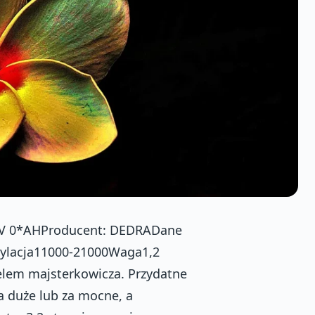
 0*AHProducent: DEDRADane
ylacja11000-21000Waga1,2
ielem majsterkowicza. Przydatne
a duże lub za mocne, a