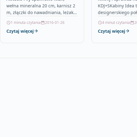
wełna mineralna 20 cm, karnisz 2
KDJ+SKabiny Idea t
m, złączki do nawadniania, leżaki
designerskiego poł
ogrodowe rattanowe, płytka
eleganckimi chro
1 minuta czytania
2016-01-26
4 minut czytania
2
elastolith, taras zadaszony
detalami – doskon
Czytaj więcej
Czytaj więcej
drewniany, bricomarche drzwi…
się we wnętrzu o
minimalistycznym