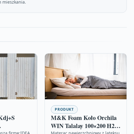
 mieszkania.
PRODUKT
Kdj+S
M&K Foam Koło Orchila
WIN Talalay 100×200 H2 6
L
cm gr.6
aszą firmę:IDEA
Materac nawierzchniowy z lateksu