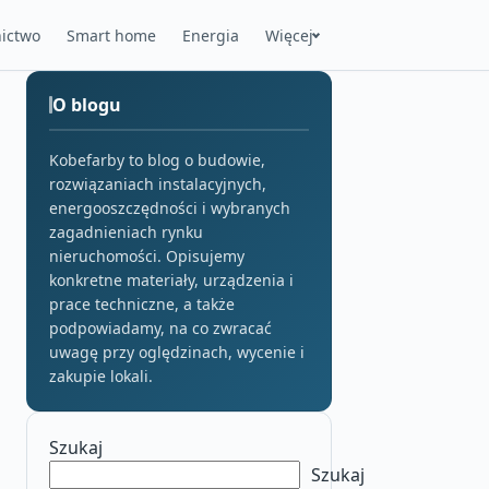
ictwo
Smart home
Energia
Więcej
O blogu
Kobefarby to blog o budowie,
rozwiązaniach instalacyjnych,
energooszczędności i wybranych
zagadnieniach rynku
nieruchomości. Opisujemy
konkretne materiały, urządzenia i
prace techniczne, a także
podpowiadamy, na co zwracać
uwagę przy oględzinach, wycenie i
zakupie lokali.
Szukaj
Szukaj