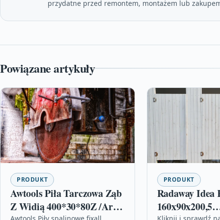
przydatne przed remontem, montażem lub zakupem
Powiązane artykuły
PRODUKT
PRODUKT
Awtools Piła Tarczowa Ząb
Radaway Idea 
Z Widią 400*30*80Z /Ar
160x90x200,5
Ar42408 42408
101161600101
Awtools Piły spalinowe fixall,
Kliknij i sprawdź n