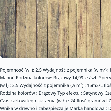
Pojemność (w l): 2.5 Wydajność z pojemnika (w m²): 1
Mahoń Rodzina kolorów: Brązowy 14,99 zł /szt. Spec
(w l) : 2.5 Wydajność z pojemnika (w m²) : 15m2/L Ilo
Rodzina kolorów : Brązowy Typ efektu : Satynowy Czas
Czas całkowitego suszenia (w h) : 24 Ilość gramów LZ
Wnika w drewno i zabezpiecza je Marka handlowa : 