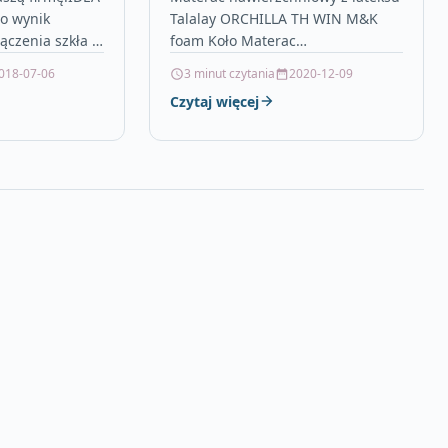
o wynik
Talalay ORCHILLA TH WIN M&K
ączenia szkła z
foam Koło Materac
mowanymi
nawierzchniowy TH WIN został
018-07-06
3 minut czytania
2020-12-09
ale sprawdzą
wykonany lateksu
Czytaj więcej
charakteryzującego się dużą
…
sprężystością. Gęstość
zastosowanego…