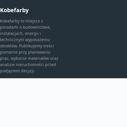
Kobefarby
Kobefarby to miejsce z
poradami o budownictwie,
instalacjach, energii i
technicznym wyposażeniu
obiektów. Publikujemy treści
pomocne przy planowaniu
prac, wyborze materiałów oraz
analizie nieruchomości przed
podjęciem decyzji.
KATEGORIE
Bez kategorii
Budownictwo
TEMATY