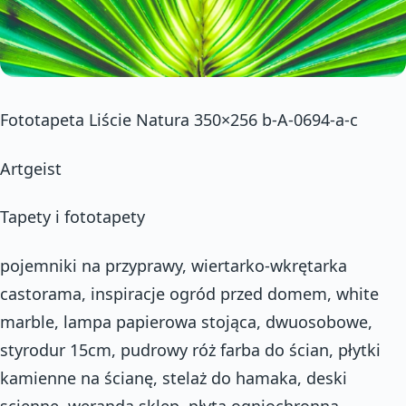
Fototapeta Liście Natura 350×256 b-A-0694-a-c
Artgeist
Tapety i fototapety
pojemniki na przyprawy, wiertarko-wkrętarka
castorama, inspiracje ogród przed domem, white
marble, lampa papierowa stojąca, dwuosobowe,
styrodur 15cm, pudrowy róż farba do ścian, płytki
kamienne na ścianę, stelaż do hamaka, deski
scienne, weranda sklep, płyta ogniochronna