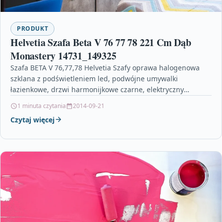
PRODUKT
Helvetia Szafa Beta V 76 77 78 221 Cm Dąb
Monastery 14731_149325
Szafa BETA V 76,77,78 Helvetia Szafy oprawa halogenowa
szklana z podświetleniem led, podwójne umywalki
łazienkowe, drzwi harmonijkowe czarne, elektryczny
przepływowy ogrzewacz wody, gołębi dekoral,…
1 minuta czytania
2014-09-21
Czytaj więcej