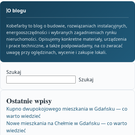
O blogu
Kobefarby to blog o budowie, rozwiązaniach instalacyjnych,
energooszczędności i wybranych zagadnieniach rynku
nieruchomości. Opisujemy konkretne materiały, urządzenia
i prace techniczne, a także podpowiadamy, na co zwracać
uwagę przy oględzinach, wycenie i zakupie lokali.
Szukaj
Szukaj
Ostatnie wpisy
Kupno dwupokojowego mieszkania w Gdańsku — co
warto wiedzieć
Nowe mieszkania na Chełmie w Gdańsku — co warto
wiedzieć