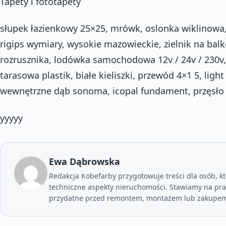
Tapety i fototapety
słupek łazienkowy 25×25, mrówk, oslonka wiklinowa,
rigips wymiary, wysokie mazowieckie, zielnik na balko
rozrusznika, lodówka samochodowa 12v / 24v / 230v,
tarasowa plastik, białe kieliszki, przewód 4×1 5, ligh
wewnętrzne dąb sonoma, icopal fundament, przęsło
yyyyy
Ewa Dąbrowska
Redakcja Kobefarby przygotowuje treści dla osób, kt
techniczne aspekty nieruchomości. Stawiamy na prak
przydatne przed remontem, montażem lub zakupem