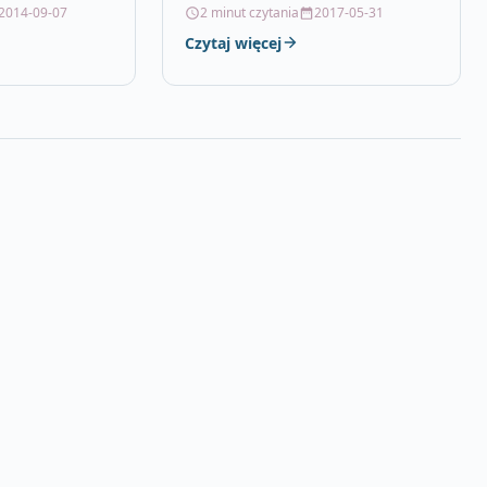
nowoczesnych
krawężników, płytek
2014-09-07
2 minut czytania
2017-05-31
doda elegancji
chodnikowych, płotów
Czytaj więcej
betonowych, podmurówek,
wszelkiego rodzaju galanterii
betonowej barwionej i…