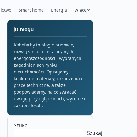
ictwo
Smart home
Energia
Więcej
O blogu
Kobefarby to blog o budowie,
rozwiązaniach instalacyjnych,
energooszczędności i wybranych
zagadnieniach rynku
nieruchomości. Opisujemy
konkretne materiały, urządzenia i
prace techniczne, a także
podpowiadamy, na co zwracać
uwagę przy oględzinach, wycenie i
zakupie lokali.
Szukaj
Szukaj