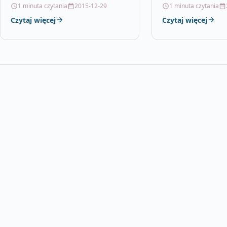
rodzaju instalacjach. Dzięki
klasycznych jak i 
1 minuta czytania
2015-12-29
1 minuta czytania
zwiększonej ilości pigmentu
aranżacjach. Mata 
Czytaj więcej
Czytaj więcej
można wykonać wszelkiego
i szlachetności.…
rodzaju napisy, nawet bardzo…