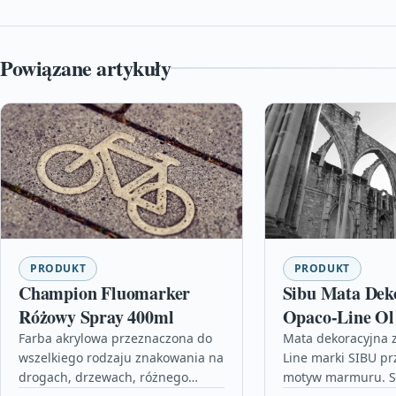
Powiązane artykuły
PRODUKT
PRODUKT
Champion Fluomarker
Sibu Mata Dek
Różowy Spray 400ml
Opaco-Line Ol
Black Matt Ar
Farba akrylowa przeznaczona do
Mata dekoracyjna z
wszelkiego rodzaju znakowania na
Line marki SIBU pr
drogach, drzewach, różnego
motyw marmuru. S