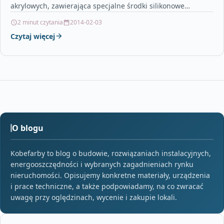
akrylowych, zawierająca specjalne środki silikonowe
zwiększające właściwości produktu. Produkt o najwyższych
2 minut czytania
2014-02-03
parametrach użytkowych,…
Czytaj więcej
O blogu
Kobefarby to blog o budowie, rozwiązaniach instalacyjnych,
energooszczędności i wybranych zagadnieniach rynku
nieruchomości. Opisujemy konkretne materiały, urządzenia
i prace techniczne, a także podpowiadamy, na co zwracać
uwagę przy oględzinach, wycenie i zakupie lokali.