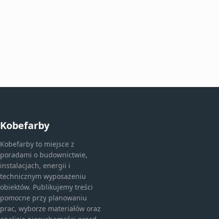
Kobefarby
Kobefarby to miejsce z
poradami o budownictwie,
instalacjach, energii i
technicznym wyposażeniu
obiektów. Publikujemy treści
pomocne przy planowaniu
prac, wyborze materiałów oraz