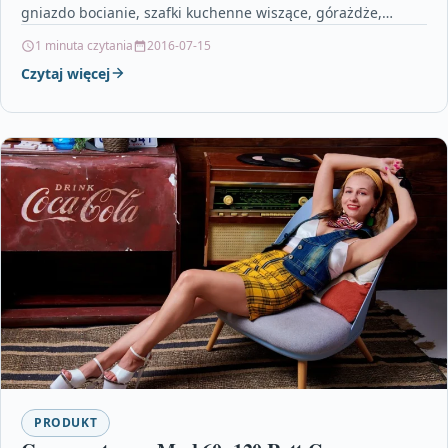
gniazdo bocianie, szafki kuchenne wiszące, górażdże,
recticel izolacje, płyty sufitowe,…
1 minuta czytania
2016-07-15
Czytaj więcej
PRODUKT