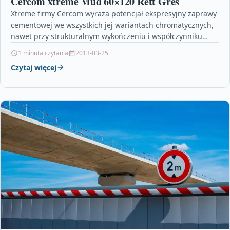
Cercom xtreme Mud 60×120 Rett Gres
Xtreme firmy Cercom wyraża potencjał ekspresyjny zaprawy
cementowej we wszystkich jej wariantach chromatycznych,
nawet przy strukturalnym wykończeniu i współczynniku
antypoślizgowym R11. Aby jak najlepiej…
1 minuta czytania
2013-03-25
Czytaj więcej