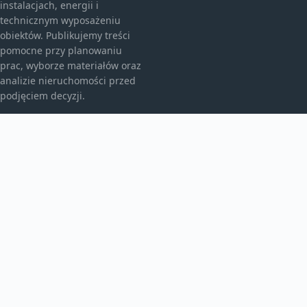
instalacjach, energii i
technicznym wyposażeniu
obiektów. Publikujemy treści
pomocne przy planowaniu
prac, wyborze materiałów oraz
analizie nieruchomości przed
podjęciem decyzji.
KATEGORIE
Bez kategorii
Budownictwo
TEMATY
Energia
Instalacje
WIĘCEJ