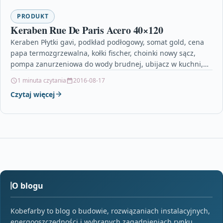
PRODUKT
Keraben Rue De Paris Acero 40×120
Keraben Płytki gavi, podkład podłogowy, somat gold, cena
papa termozgrzewalna, kołki fischer, choinki nowy sącz,
pompa zanurzeniowa do wody brudnej, ubijacz w kuchni,
kwiat…
1 minuta czytania
2016-08-17
Czytaj więcej
O blogu
Kobefarby to blog o budowie, rozwiązaniach instalacyjnych,
energooszczędności i wybranych zagadnieniach rynku