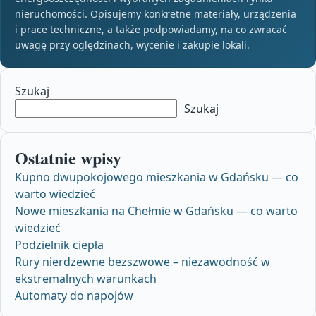
nieruchomości. Opisujemy konkretne materiały, urządzenia
i prace techniczne, a także podpowiadamy, na co zwracać
uwagę przy oględzinach, wycenie i zakupie lokali.
Szukaj
Szukaj
Ostatnie wpisy
Kupno dwupokojowego mieszkania w Gdańsku — co
warto wiedzieć
Nowe mieszkania na Chełmie w Gdańsku — co warto
wiedzieć
Podzielnik ciepła
Rury nierdzewne bezszwowe – niezawodność w
ekstremalnych warunkach
Automaty do napojów