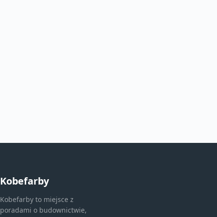
Kobefarby
Kobefarby to miejsce z
poradami o budownictwie,