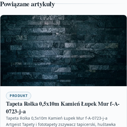
Powiązane artykuły
PRODUKT
Tapeta Rolka 0,5x10m Kamień Łupek Mur f-A-
0723-j-a
Tapeta Rolka 0,5x10m Kamień Łupek Mur f-A-0723-j-a
Artgeist Tapety i fototapety zszywacz tapicerski, huśtawka