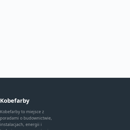
Kobefarby
Kobefarby to miejsce z
poradami o budownictwie,
instalacjach, energii i