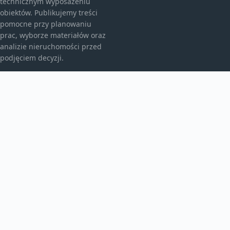
technicznym wyposażeniu
obiektów. Publikujemy treści
pomocne przy planowaniu
prac, wyborze materiałów oraz
analizie nieruchomości przed
podjęciem decyzji.
KATEGORIE
Bez kategorii
Budownictwo
TEMATY
Energia
Instalacje
WIĘCEJ