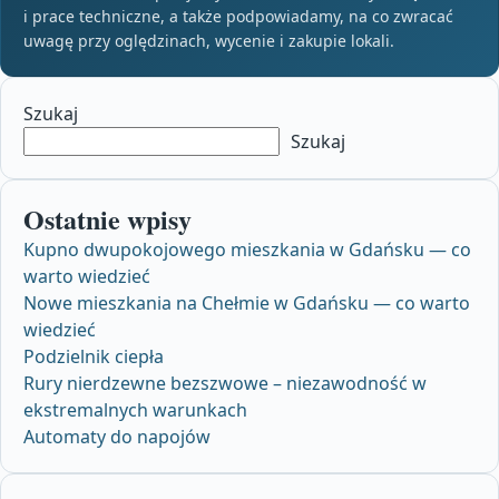
i prace techniczne, a także podpowiadamy, na co zwracać
uwagę przy oględzinach, wycenie i zakupie lokali.
Szukaj
Szukaj
Ostatnie wpisy
Kupno dwupokojowego mieszkania w Gdańsku — co
warto wiedzieć
Nowe mieszkania na Chełmie w Gdańsku — co warto
wiedzieć
Podzielnik ciepła
Rury nierdzewne bezszwowe – niezawodność w
ekstremalnych warunkach
Automaty do napojów