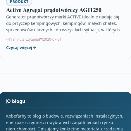
PRODUKT
Active Agregat prądotwórczy AGI1250
Generator prądotwórczy marki ACTIVE idealnie nadaje się
do przyczep kempingowych, kempingów, małych chatek,
sprzedawców ulicznych i do wszystkich sytuacji, w których
potrzebna jest energia…
1 minuta czytania
2020-07-01
Czytaj więcej
O blogu
Kobefarby to blog o budowie, rozwiązaniach instalacyjnych,
energooszczędności i wybranych zagadnieniach rynku
nieruchomości. Opisujemy konkretne materiały, urządzenia