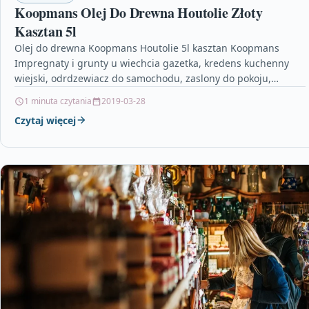
Koopmans Olej Do Drewna Houtolie Złoty
Kasztan 5l
Olej do drewna Koopmans Houtolie 5l kasztan Koopmans
Impregnaty i grunty u wiechcia gazetka, kredens kuchenny
wiejski, odrdzewiacz do samochodu, zaslony do pokoju,
styrbit…
1 minuta czytania
2019-03-28
Czytaj więcej