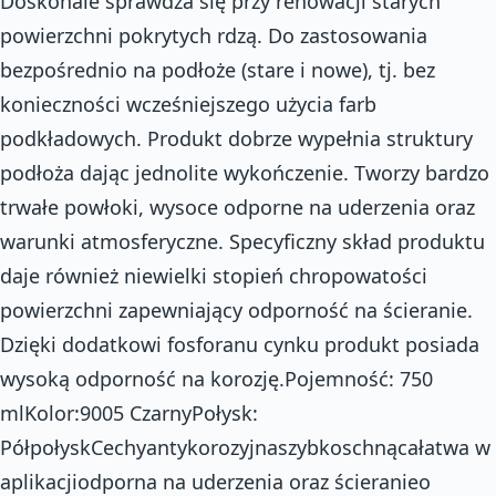
Doskonale sprawdza się przy renowacji starych
powierzchni pokrytych rdzą. Do zastosowania
bezpośrednio na podłoże (stare i nowe), tj. bez
konieczności wcześniejszego użycia farb
podkładowych. Produkt dobrze wypełnia struktury
podłoża dając jednolite wykończenie. Tworzy bardzo
trwałe powłoki, wysoce odporne na uderzenia oraz
warunki atmosferyczne. Specyficzny skład produktu
daje również niewielki stopień chropowatości
powierzchni zapewniający odporność na ścieranie.
Dzięki dodatkowi fosforanu cynku produkt posiada
wysoką odporność na korozję.Pojemność: 750
mlKolor:9005 CzarnyPołysk:
PółpołyskCechyantykorozyjnaszybkoschnącałatwa w
aplikacjiodporna na uderzenia oraz ścieranieo