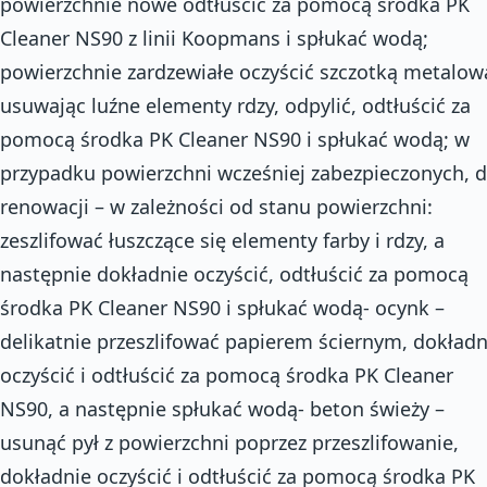
powierzchnie nowe odtłuścić za pomocą środka PK
Cleaner NS90 z linii Koopmans i spłukać wodą;
powierzchnie zardzewiałe oczyścić szczotką metalow
usuwając luźne elementy rdzy, odpylić, odtłuścić za
pomocą środka PK Cleaner NS90 i spłukać wodą; w
przypadku powierzchni wcześniej zabezpieczonych, 
renowacji – w zależności od stanu powierzchni:
zeszlifować łuszczące się elementy farby i rdzy, a
następnie dokładnie oczyścić, odtłuścić za pomocą
środka PK Cleaner NS90 i spłukać wodą- ocynk –
delikatnie przeszlifować papierem ściernym, dokładn
oczyścić i odtłuścić za pomocą środka PK Cleaner
NS90, a następnie spłukać wodą- beton świeży –
usunąć pył z powierzchni poprzez przeszlifowanie,
dokładnie oczyścić i odtłuścić za pomocą środka PK