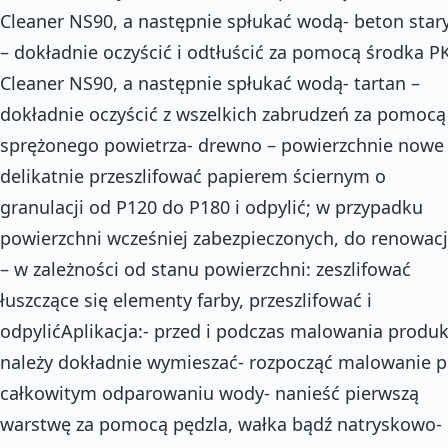
Cleaner NS90, a następnie spłukać wodą- beton star
– dokładnie oczyścić i odtłuścić za pomocą środka P
Cleaner NS90, a następnie spłukać wodą- tartan –
dokładnie oczyścić z wszelkich zabrudzeń za pomocą
sprężonego powietrza- drewno – powierzchnie nowe
delikatnie przeszlifować papierem ściernym o
granulacji od P120 do P180 i odpylić; w przypadku
powierzchni wcześniej zabezpieczonych, do renowacj
– w zależności od stanu powierzchni: zeszlifować
łuszczące się elementy farby, przeszlifować i
odpylićAplikacja:- przed i podczas malowania produk
należy dokładnie wymieszać- rozpocząć malowanie 
całkowitym odparowaniu wody- nanieść pierwszą
warstwę za pomocą pędzla, wałka bądź natryskowo-