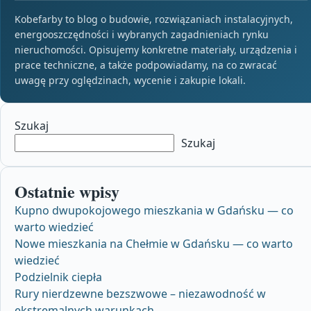
Kobefarby to blog o budowie, rozwiązaniach instalacyjnych,
energooszczędności i wybranych zagadnieniach rynku
nieruchomości. Opisujemy konkretne materiały, urządzenia i
prace techniczne, a także podpowiadamy, na co zwracać
uwagę przy oględzinach, wycenie i zakupie lokali.
Szukaj
Szukaj
Ostatnie wpisy
Kupno dwupokojowego mieszkania w Gdańsku — co
warto wiedzieć
Nowe mieszkania na Chełmie w Gdańsku — co warto
wiedzieć
Podzielnik ciepła
Rury nierdzewne bezszwowe – niezawodność w
ekstremalnych warunkach