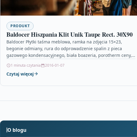
PRODUKT
Baldocer Hiszpania Klit Unik Taupe Rect. 30X90
Baldocer Płytki taśma meblowa, ramka na zdjęcia 15×23,
begonie odmiany, rura do odprowadzenie spalin z pieca
gazowego kondensacyjnego, biała boazeria, porotherm ceny,
baranek farba,…
1 minuta czytania
2016-01-07
Czytaj więcej
O blogu