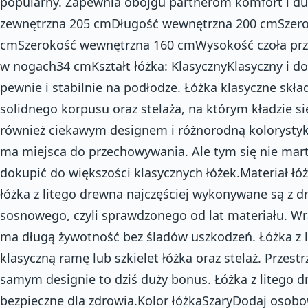
popularny. Zapewnia obojgu partnerom komfort i du
zewnętrzna 205 cmDługość wewnętrzna 200 cmSzero
cmSzerokość wewnętrzna 160 cmWysokość czoła prz
w nogach34 cmKształt łóżka: KlasycznyKlasyczny i dob
pewnie i stabilnie na podłodze. Łóżka klasyczne składa
solidnego korpusu oraz stelaża, na którym kładzie si
również ciekawym designem i różnorodną kolorystyk
ma miejsca do przechowywania. Ale tym się nie m
dokupić do większości klasycznych łóżek.Materiał łó
łóżka z litego drewna najczęściej wykonywane są z
sosnowego, czyli sprawdzonego od lat materiału. Wra
ma długą żywotność bez śladów uszkodzeń. Łóżka z 
klasyczną ramę lub szkielet łóżka oraz stelaż. Prze
samym designie to dziś duży bonus. Łóżka z litego d
bezpieczne dla zdrowia.Kolor łóżkaSzaryDodaj osobow