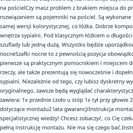
na pościelCzy masz problem z brakiem miejsca do 
rozwiązaniem są pojemniki na pościel. Są wykonane 
samej wersji kolorystycznej, co łóżka. Dobrze kompo
wnętrza sypialni. Pod klasycznym łóżkiem o długoś
szuflady lub jedną dużą. Wszystko będzie uporządkow
nocneSzafki nocne to z pewnością pozycja obowiązko
pierwsze są praktycznym pomocnikiem i miejscem 
rzeczy, ale także prezentują się nowocześnie i dopeł
sypialni. Niezależnie od tego, czy lubisz dyskretny wy
oryginalnego, zawsze będą wyglądać charakterystycz
zawiera: 1x przednie czoło u stóp 1x tył przy głowie 2
dotyczące montażu2 lata gwarancjiInstrukcja monta
specjalistycznej wiedzy! Chcesz zobaczyć, co Cię cze
pełną instrukcję montażu. Nie ma się czego bać.Ins