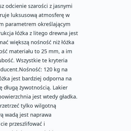
sz odcienie szarości z jasnymi
aruje luksusową atmosferę w
ym parametrem określającym
ukcja łóżka z litego drewna jest
ymać większą nośność niż łóżka
ość materiału to 25 mm, a im
rubość. Wszystkie te kryteria
oducent.Nośność: 120 kg na
żka jest bardziej odporna na
ę długą żywotnością. Lakier
powierzchnia jest wtedy gładka.
zetrzeć tylko wilgotną
iwą wadą jest naprawa
ie przeszlifować i