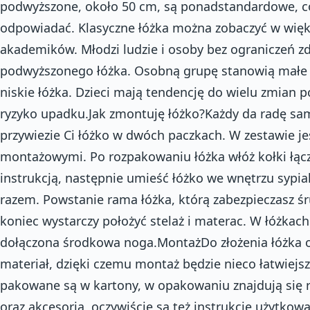
podwyższone, około 50 cm, są ponadstandardowe, 
odpowiadać. Klasyczne łóżka można zobaczyć w więk
akademików. Młodzi ludzie i osoby bez ograniczeń 
podwyższonego łóżka. Osobną grupę stanowią małe d
niskie łóżka. Dzieci mają tendencję do wielu zmian po
ryzyko upadku.Jak zmontuję łóżko?Każdy da radę samo
przywiezie Ci łóżko w dwóch paczkach. W zestawie je
montażowymi. Po rozpakowaniu łóżka włóż kołki łącz
instrukcją, następnie umieść łóżko we wnętrzu sypial
razem. Powstanie rama łóżka, którą zabezpieczasz ś
koniec wystarczy położyć stelaż i materac. W łóżkach
dołączona środkowa noga.MontażDo złożenia łóżka 
materiał, dzięki czemu montaż będzie nieco łatwiejsz
pakowane są w kartony, w opakowaniu znajdują się 
oraz akcesoria, oczywiście są też instrukcje użytko