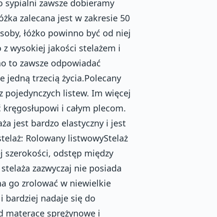
 sypialni zawsze dobieramy
óżka zalecana jest w zakresie 50
soby, łóżko powinno być od niej
z wysokiej jakości stelażem i
no to zawsze odpowiadać
jedną trzecią życia.Polecany
 z pojedynczych listew. Im więcej
ć kręgosłupowi i całym plecom.
a jest bardzo elastyczny i jest
telaż: Rolowany listwowyStelaż
j szerokości, odstęp między
stelaża zazwyczaj nie posiada
na go zrolować w niewielkie
i bardziej nadaje się do
d materace sprężynowe i