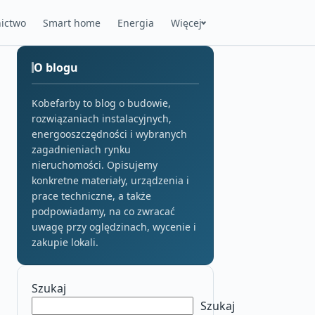
ictwo
Smart home
Energia
Więcej
O blogu
Kobefarby to blog o budowie,
rozwiązaniach instalacyjnych,
energooszczędności i wybranych
zagadnieniach rynku
nieruchomości. Opisujemy
konkretne materiały, urządzenia i
prace techniczne, a także
podpowiadamy, na co zwracać
uwagę przy oględzinach, wycenie i
zakupie lokali.
Szukaj
Szukaj