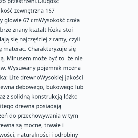
żo przestrzeni.Długość
kość zewnętrzna 167
y głowie 67 cmWysokość czoła
rze znany kształt łóżka stoi
ją się najczęściej z ramy, czyli
ę materac. Charakteryzuje się
ą. Minusem może być to, że nie
artw. Wysuwany pojemnik można
żka: Lite drewnoWysokiej jakości
 drewna dębowego, bukowego lub
z z solidną konstrukcją łóżko
litego drewna posiadają
strzeń do przechowywania w tym
rewna są mocne, trwałe i
ości, naturalności i odrobiny