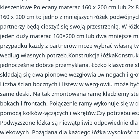
kieszeniowe.Polecany materac 160 x 200 cm lub 2x 8
160 x 200 cm to jedno z mniejszych łóżek podwójnyc
partnerzy będą cieszyć się swoją przestrzenią. W łó
jeden duży materac 160×200 cm lub dwa mniejsze m
przypadku każdy z partnerów może wybrać własną tw
według własnych potrzeb.Konstrukcja łóżkaKonstrukcj
jednocześnie dobrze przemyślana. Łóżko klasyczne sk
składają się dwa pionowe wezgłowia „w nogach i gło
Liczba ścian bocznych i listew w wezgłowiu może by
same deski. Na tak zmontowaną ramę kładziemy ste
bokach i frontach. Połączenie ramy wykonuje się w
pomocą kołków łączących i wkrętów.Czy potrzebujes
Podwyższone łóżka są niewątpliwie odpowiednie dla
wiekowych. Pożądana dla każdego łóżka wysokość to 