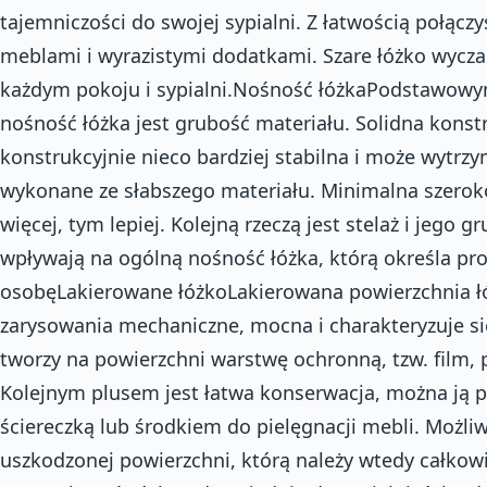
tajemniczości do swojej sypialni. Z łatwością połączy
meblami i wyrazistymi dodatkami. Szare łóżko wycz
każdym pokoju i sypialni.Nośność łóżkaPodstawow
nośność łóżka jest grubość materiału. Solidna konstr
konstrukcyjnie nieco bardziej stabilna i może wytrz
wykonane ze słabszego materiału. Minimalna szerok
więcej, tym lepiej. Kolejną rzeczą jest stelaż i jego g
wpływają na ogólną nośność łóżka, którą określa pr
osobęLakierowane łóżkoLakierowana powierzchnia łó
zarysowania mechaniczne, mocna i charakteryzuje si
tworzy na powierzchni warstwę ochronną, tzw. film, 
Kolejnym plusem jest łatwa konserwacja, można ją pr
ściereczką lub środkiem do pielęgnacji mebli. Możl
uszkodzonej powierzchni, którą należy wtedy całkowic