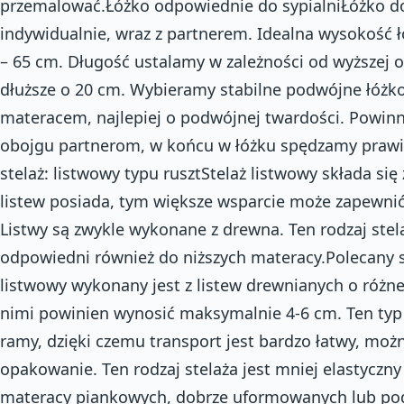
przemalować.Łóżko odpowiednie do sypialniŁóżko do
indywidualnie, wraz z partnerem. Idealna wysokość ł
– 65 cm. Długość ustalamy w zależności od wyższej o
dłuższe o 20 cm. Wybieramy stabilne podwójne łóżko 
materacem, najlepiej o podwójnej twardości. Powin
obojgu partnerom, w końcu w łóżku spędzamy prawie 
stelaż: listwowy typu rusztStelaż listwowy składa się
listew posiada, tym większe wsparcie może zapewni
Listwy są zwykle wykonane z drewna. Ten rodzaj stelaż
odpowiedni również do niższych materacy.Polecany s
listwowy wykonany jest z listew drewnianych o różne
nimi powinien wynosić maksymalnie 4-6 cm. Ten typ 
ramy, dzięki czemu transport jest bardzo łatwy, moż
opakowanie. Ten rodzaj stelaża jest mniej elastyczny 
materacy piankowych, dobrze uformowanych lub po