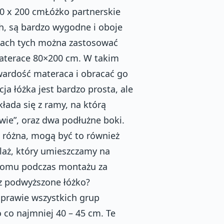
0 x 200 cmŁóżko partnerskie
h, są bardzo wygodne i oboje
żkach tych można zastosować
aterace 80×200 cm. W takim
ardość materaca i obracać go
a łóżka jest bardzo prosta, ale
łada się z ramy, na którą
wie”, oraz dwa podłużne boki.
ć różna, mogą być to również
laż, który umieszczamy na
 domu podczas montażu za
z podwyższone łóżko?
 prawie wszystkich grup
co najmniej 40 – 45 cm. Te