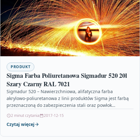
PRODUKT
Sigma Farba Poliuretanowa Sigmadur 520 20l
Szary Czarny RAL 7021
Sigmadur 520 – Nawierzchniowa, alifatyczna farba
akrylowo-poliuretanowa z linii produktów Sigma jest farbą
przeznaczoną do zabezpieczenia stali oraz powłok
ogniochronnych w warunkach wewnętrznych oraz…
2 minut czytania
2017-12-15
Czytaj więcej