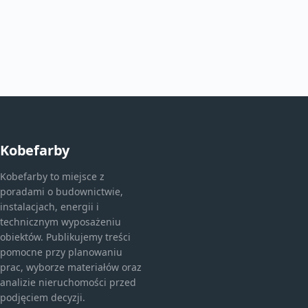
Kobefarby
Kobefarby to miejsce z
poradami o budownictwie,
instalacjach, energii i
technicznym wyposażeniu
obiektów. Publikujemy treści
pomocne przy planowaniu
prac, wyborze materiałów oraz
analizie nieruchomości przed
podjęciem decyzji.