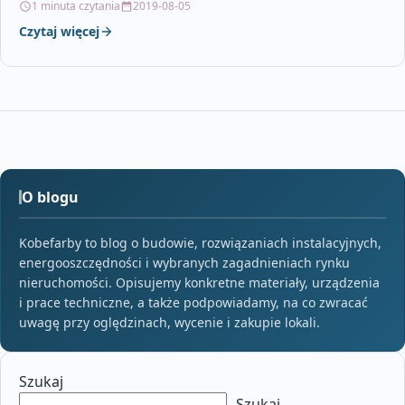
1 minuta czytania
2019-08-05
Czytaj więcej
O blogu
Kobefarby to blog o budowie, rozwiązaniach instalacyjnych,
energooszczędności i wybranych zagadnieniach rynku
nieruchomości. Opisujemy konkretne materiały, urządzenia
i prace techniczne, a także podpowiadamy, na co zwracać
uwagę przy oględzinach, wycenie i zakupie lokali.
Szukaj
Szukaj