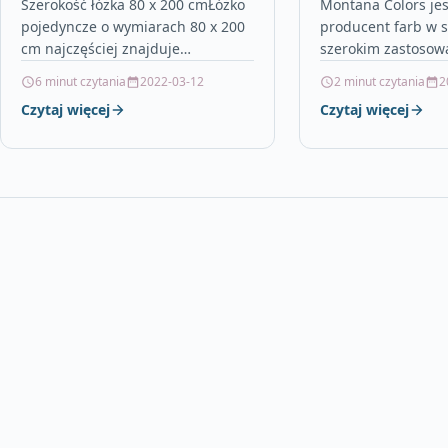
Materaca
1013 Titanium
Szerokość łóżka 80 x 200 cmŁóżko
Montana Colors jes
pojedyncze o wymiarach 80 x 200
producent farb w 
cm najczęściej znajduje
szerokim zastosow
zastosowanie w pokojach
zawartość rozpuszc
6 minut czytania
2022-03-12
2 minut czytania
2
dziecięcych lub akademikach. Ze
oznacza, że inten
Czytaj więcej
Czytaj więcej
względu na…
zapachu jest minim
zmniejsza jego…