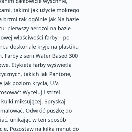
 zanim całkowicie wyschnie,
kami, takimi jak użycie mokrego
a brzmi tak ogólnie jak Na bazie
u: pierwszy aerozol na bazie
owej właściwości farby – po
rba doskonale kryje na plastiku
. Farby z serii Water Based 300
owe. Etykieta farby wyświetla
ycznych, takich jak Pantone,
 jak poziom krycia, U.V.
osować: Wyceluj i strzel.
 kulki miksującej. Spryskaj
pomalować. Odwróć puszkę do
niać, unikając w ten sposób
ycie. Pozostaw na kilka minut do