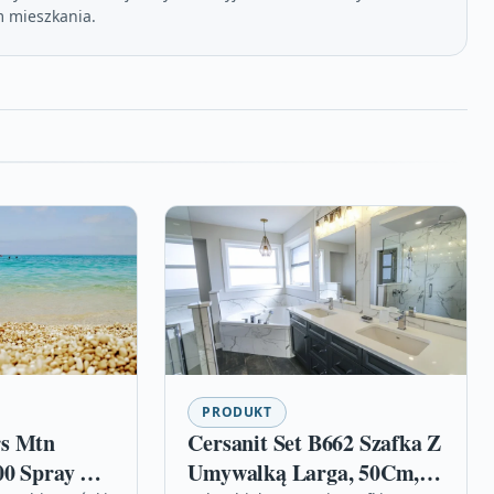
 mieszkania.
PRODUKT
rs Mtn
Cersanit Set B662 Szafka Z
00 Spray Rv-
Umywalką Larga, 50Cm, 2