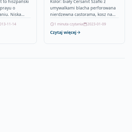
 Light 300ml
Szuflady, Biały S801 440
t to hiszpański
Kolor: biały Cersanit Szafki z
sprayu o
umywalkami blacha perforowana
102668
aniu. Niska
nierdzewna castorama, kosz na
zalnika
pranie do zabudowy, ładowarki
013-11-14
1 minuta czytania
2023-01-09
sywność
budowlane, halogeny lazienkowe,
Czytaj więcej
alna, co
kołkowanie styropianu, tynk
mineralny atlas,…