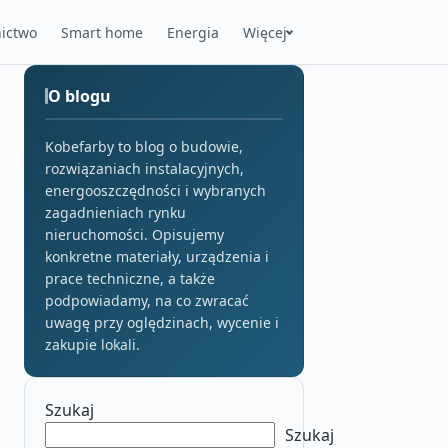
ictwo
Smart home
Energia
Więcej
O blogu
Kobefarby to blog o budowie,
rozwiązaniach instalacyjnych,
energooszczędności i wybranych
zagadnieniach rynku
nieruchomości. Opisujemy
konkretne materiały, urządzenia i
prace techniczne, a także
podpowiadamy, na co zwracać
uwagę przy oględzinach, wycenie i
zakupie lokali.
Szukaj
Szukaj