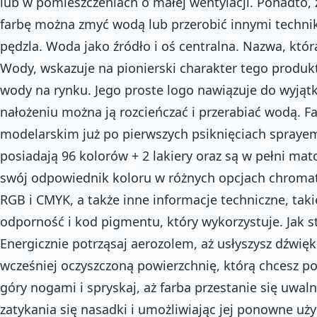
lub w pomieszczeniach o małej wentylacji. Ponadto,
farbę można zmyć wodą lub przerobić innymi techni
pędzla. Woda jako źródło i oś centralna. Nazwa, któr
Wody, wskazuje na pionierski charakter tego produkt
wody na rynku. Jego proste logo nawiązuje do wyjątk
nałożeniu można ją rozcieńczać i przerabiać wodą. Fa
modelarskim już po pierwszych psiknięciach sprayem
posiadają 96 kolorów + 2 lakiery oraz są w pełni mat
swój odpowiednik koloru w różnych opcjach chromat
RGB i CMYK, a także inne informacje techniczne, takie
odporność i kod pigmentu, który wykorzystuje. Jak st
Energicznie potrząsaj aerozolem, aż usłyszysz dźwięk
wcześniej oczyszczoną powierzchnię, którą chcesz 
góry nogami i spryskaj, aż farba przestanie się uwal
zatykania się nasadki i umożliwiając jej ponowne uż