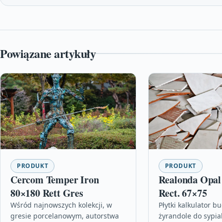
Powiązane artykuły
PRODUKT
PRODUKT
Cercom Temper Iron
Realonda Opal 
80×180 Rett Gres
Rect. 67×75
Wśród najnowszych kolekcji, w
Płytki kalkulator b
gresie porcelanowym, autorstwa
żyrandole do sypial