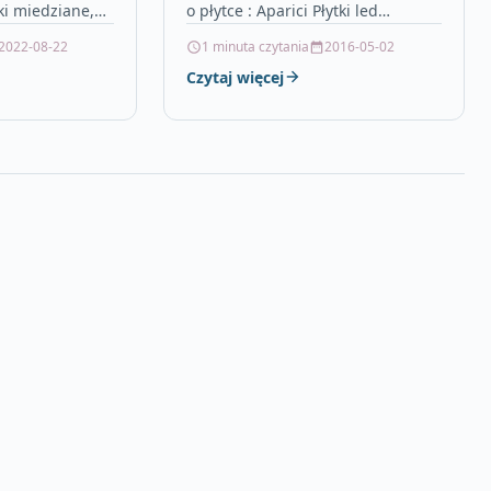
ki miedziane,
o płytce : Aparici Płytki led
li czy folii,
podszafkowe, wanna narozna
2022-08-22
1 minuta czytania
2016-05-02
gont, wymiana
120×90, castorama bateria
Czytaj więcej
aczka…
umywalkowa, bezprzewodowe
dzwonki do…