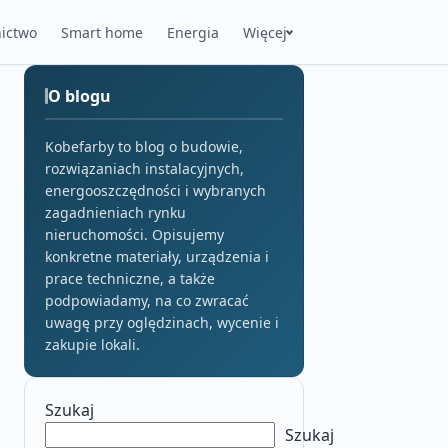
ictwo
Smart home
Energia
Więcej
O blogu
Kobefarby to blog o budowie,
rozwiązaniach instalacyjnych,
energooszczędności i wybranych
zagadnieniach rynku
nieruchomości. Opisujemy
konkretne materiały, urządzenia i
prace techniczne, a także
podpowiadamy, na co zwracać
uwagę przy oględzinach, wycenie i
zakupie lokali.
Szukaj
Szukaj