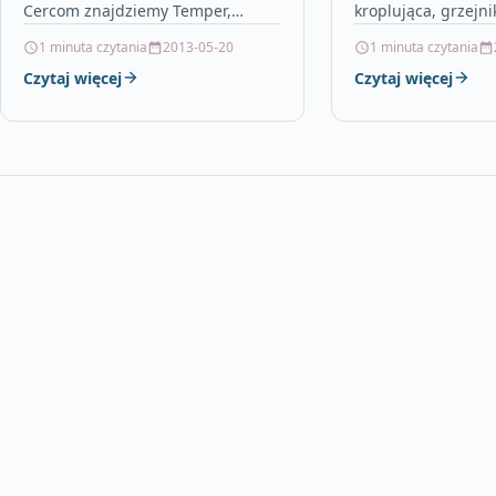
Cercom znajdziemy Temper,
kroplująca, grzejni
projekt, który nie wywołuje wrażeń
żywopłot lisciasty, fo
1 minuta czytania
2013-05-20
1 minuta czytania
pojedynczego materiału, ale który
pokrycie dachowe 
Czytaj więcej
Czytaj więcej
ponownie proponuje, w zależności
oleju w kosiarce, t
od…