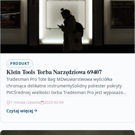
PRODUKT
Klein Tools Torba Narzędziowa 69407
Tradesman Pro Tote Bag MDwuwarstwowa wyściółka
chroniąca delikatne instrumentySolidny poliester pokryty
PVCŚredniej wielkości torba Tradesman Pro jest wyposażona
w wygodny uchwyt do transportu.Uwaga! Opis…
1 minuta czytania
2023-02-04
Czytaj więcej