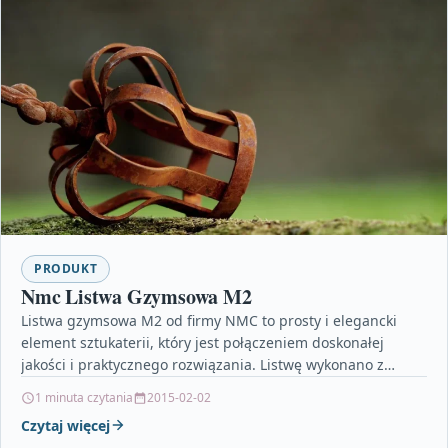
PRODUKT
Nmc Listwa Gzymsowa M2
Listwa gzymsowa M2 od firmy NMC to prosty i elegancki
element sztukaterii, który jest połączeniem doskonałej
jakości i praktycznego rozwiązania. Listwę wykonano z
twardego…
1 minuta czytania
2015-02-02
Czytaj więcej