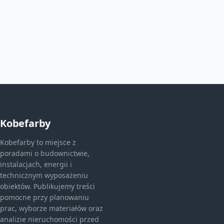
Kobefarby
Kobefarby to miejsce z
poradami o budownictwie,
instalacjach, energii i
technicznym wyposażeniu
obiektów. Publikujemy treści
pomocne przy planowaniu
prac, wyborze materiałów oraz
analizie nieruchomości przed