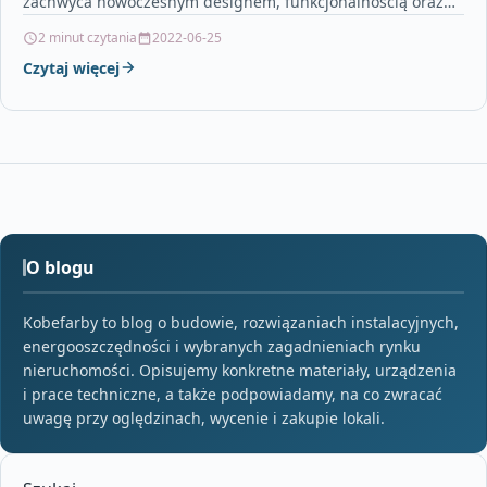
zachwyca nowoczesnym designem, funkcjonalnością oraz
przejrzystością konstrukcji. Modele z…
2 minut czytania
2022-06-25
Czytaj więcej
O blogu
Kobefarby to blog o budowie, rozwiązaniach instalacyjnych,
energooszczędności i wybranych zagadnieniach rynku
nieruchomości. Opisujemy konkretne materiały, urządzenia
i prace techniczne, a także podpowiadamy, na co zwracać
uwagę przy oględzinach, wycenie i zakupie lokali.