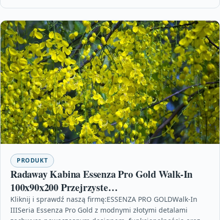
PRODUKT
Radaway Kabina Essenza Pro Gold Walk-In
100x90x200 Przejrzyste
101031000901+101030900901+38900009
Kliknij i sprawdź naszą firmę:ESSENZA PRO GOLDWalk-In
IIISeria Essenza Pro Gold z modnymi złotymi detalami