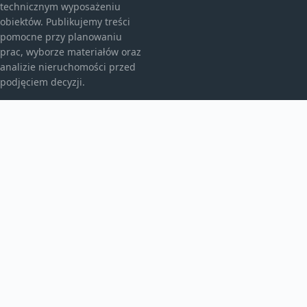
technicznym wyposażeniu
obiektów. Publikujemy treści
pomocne przy planowaniu
prac, wyborze materiałów oraz
analizie nieruchomości przed
podjęciem decyzji.
KATEGORIE
Bez kategorii
Budownictwo
TEMATY
Energia
Instalacje
WIĘCEJ