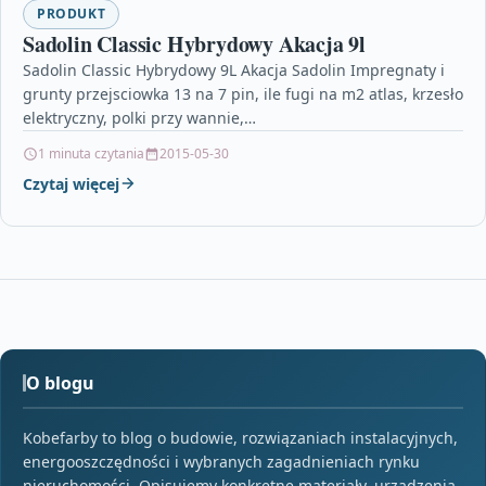
PRODUKT
Sadolin Classic Hybrydowy Akacja 9l
Sadolin Classic Hybrydowy 9L Akacja Sadolin Impregnaty i
grunty przejsciowka 13 na 7 pin, ile fugi na m2 atlas, krzesło
elektryczny, polki przy wannie,…
1 minuta czytania
2015-05-30
Czytaj więcej
O blogu
Kobefarby to blog o budowie, rozwiązaniach instalacyjnych,
energooszczędności i wybranych zagadnieniach rynku
nieruchomości. Opisujemy konkretne materiały, urządzenia