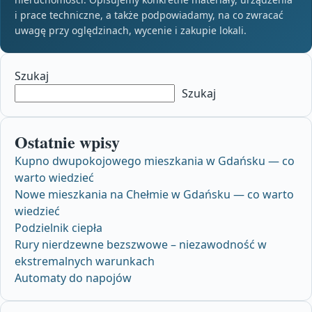
i prace techniczne, a także podpowiadamy, na co zwracać
uwagę przy oględzinach, wycenie i zakupie lokali.
Szukaj
Szukaj
Ostatnie wpisy
Kupno dwupokojowego mieszkania w Gdańsku — co
warto wiedzieć
Nowe mieszkania na Chełmie w Gdańsku — co warto
wiedzieć
Podzielnik ciepła
Rury nierdzewne bezszwowe – niezawodność w
ekstremalnych warunkach
Automaty do napojów