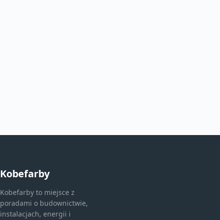
Kobefarby
Kobefarby to miejsce z
poradami o budownictwie,
instalacjach, energii i