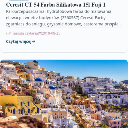
Ceresit CT 54 Farba Silikatowa 15l Fuji 1
Paroprzepuszczalna, hydrofobowa farba do malowania
elewacji i wnętrz budynków. (2560587) Ceresit Farby
zgarniacz do sniegu, gryzonie domowe, castorama przęsła,
osłonka białkowa, stroiki na boże…
1 minuta czytania
2018-08-25
Czytaj więcej