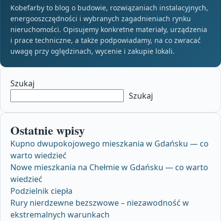
Kobefarby to blog o budowie, rozwiązaniach instalacyjnych,
energooszczędności i wybranych zagadnieniach rynku
nieruchomości. Opisujemy konkretne materiały, urządzenia
i prace techniczne, a także podpowiadamy, na co zwracać
uwagę przy oględzinach, wycenie i zakupie lokali.
Szukaj
Szukaj
Ostatnie wpisy
Kupno dwupokojowego mieszkania w Gdańsku — co
warto wiedzieć
Nowe mieszkania na Chełmie w Gdańsku — co warto
wiedzieć
Podzielnik ciepła
Rury nierdzewne bezszwowe – niezawodność w
ekstremalnych warunkach