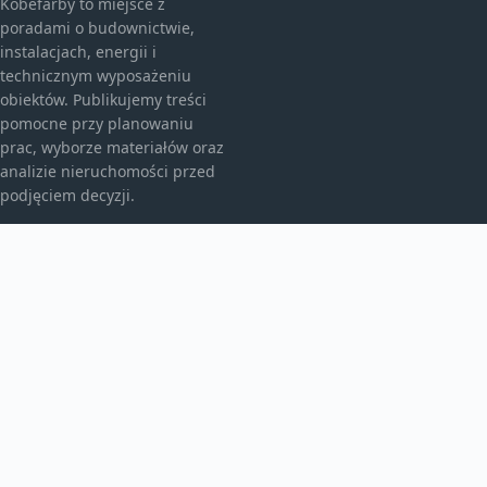
Kobefarby to miejsce z
poradami o budownictwie,
instalacjach, energii i
technicznym wyposażeniu
obiektów. Publikujemy treści
pomocne przy planowaniu
prac, wyborze materiałów oraz
analizie nieruchomości przed
podjęciem decyzji.
KATEGORIE
Bez kategorii
Budownictwo
TEMATY
Energia
Instalacje