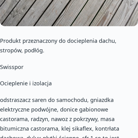
Produkt przeznaczony do docieplenia dachu,
stropów, podłóg.
Swisspor
Ocieplenie i izolacja
odstraszacz saren do samochodu, gniazdka
elektryczne podwójne, donice gabionowe
castorama, radzyn, nawoz z pokrzywy, masa
bitumiczna castorama, klej sikaflex, kontrłata
dachowa, dulux płytki ścienne, cfr 1 co to jest,