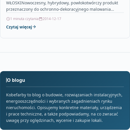
WŁOSKINowoczesny, hybrydowy, powłokotwórczy produkt
przeznaczony do ochronno-dekoracyjnego malowania
drewna na zewnątrz. Hybrydowa powłoka ochronna łączy
1 minuta czytania
2014-12-17
biologiczną ochronę charakterystyczną…
Czytaj więcej
O blogu
Kobefarby to blog o budowie, rozwiązaniach instalacyjnych,
energooszczędności i wybranych zagadnieniach rynku
nieruchomości. Opisujemy konkretne materiały, urządzenia
i prace techniczne, a także podpowiadamy, na co zwracać
uwagę przy oględzinach, wycenie i zakupie lokali.