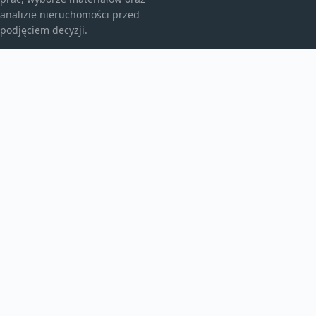
analizie nieruchomości przed
podjęciem decyzji.
KATEGORIE
Bez kategorii
Budownictwo
TEMATY
Energia
Instalacje
WIĘCEJ
Produkt
smarthome