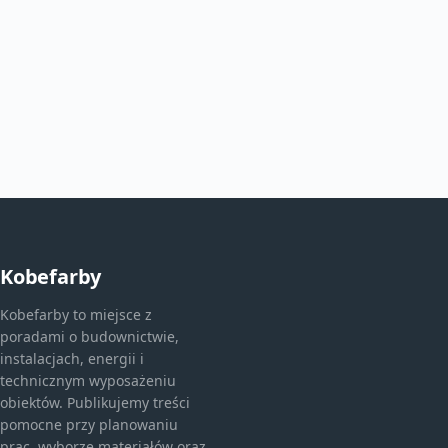
Kobefarby
Kobefarby to miejsce z
poradami o budownictwie,
instalacjach, energii i
technicznym wyposażeniu
obiektów. Publikujemy treści
pomocne przy planowaniu
prac, wyborze materiałów oraz