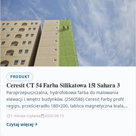
PRODUKT
Ceresit CT 54 Farba Silikatowa 15l Sahara 3
Paroprzepuszczalna, hydrofobowa farba do malowania
elewacji i wnętrz budynków. (2560586) Ceresit Farby profil
regips, prześcieradło 180×200, tablica magnetyczna biala,
wyłazy na dach, pochłaniacz podszafkowy,…
1 minuta czytania
2020-09-15
Czytaj więcej