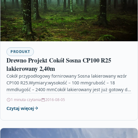
PRODUKT
Drewno Projekt Cokół Sosna CP100 R25
lakierowany 2,40m
Cokół przypodłogowy fornirowany Sosna lakierowany wzór
CP100 R25.Wymiary:wysokość – 100 mmgrubość – 18
mmdługość – 2400 mmCokół lakierowany jest już gotowy do
zamontowania.Lakier bezbarwny,…
1 minuta czytania
2016-08-05
Czytaj więcej