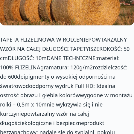
TAPETA FLIZELINOWA W ROLCENIEPOWTARZALNY
WZÓR NA CAŁEJ DŁUGOŚCI TAPETY!SZEROKOŚĆ: 50
cmDŁUGOŚĆ: 10mDANE TECHNICZNE:materiał:
100% FLIZELINAgramatura: 120g/m2rozdzielczość:
do 600dpipigmenty o wysokiej odporności na
światłowodoodporny wydruk Full HD: Idealna
ostrość obrazu i głębia kolorówwygodne w montażu
rolki – 0,5m x 10mnie wykrzywia się i nie
kurczyniepowtarzalny wzór na całej
długościekologiczne i bezpieczneprodukt
bezzapachowy: nadaje się do sypialni, pokoju