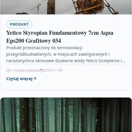
PRODUKT
Yetico Styropian Fundamentowy 7cm Aqua
Eps200 Grafitowy 034
Produkt przeznaczony do termoizolacji
przegródbudowlanych, w miejscach zawilgoconych i
narażonychna okresowe działanie wody Yetico Ocieplenie i
izolacja membrana dachowa na metry castorama,
1 minuta czytania
2014-11-30
bricomarche płytki…
Czytaj więcej