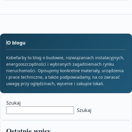
O blogu
Kobefarby to blog o budowie, rozwiązaniach instalacyjnych,
energooszczędności i wybranych zagadnieniach rynku
nieruchomości. Opisujemy konkretne materiały, urządzenia
i prace techniczne, a także podpowiadamy, na co zwracać
uwagę przy oględzinach, wycenie i zakupie lokali.
Szukaj
Szukaj
Ostatnie wpisy