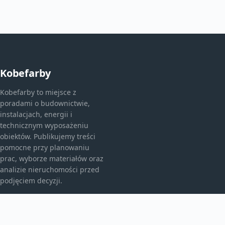
Kobefarby
Kobefarby to miejsce z
poradami o budownictwie,
instalacjach, energii i
technicznym wyposażeniu
obiektów. Publikujemy treści
pomocne przy planowaniu
prac, wyborze materiałów oraz
analizie nieruchomości przed
podjęciem decyzji.
KATEGORIE