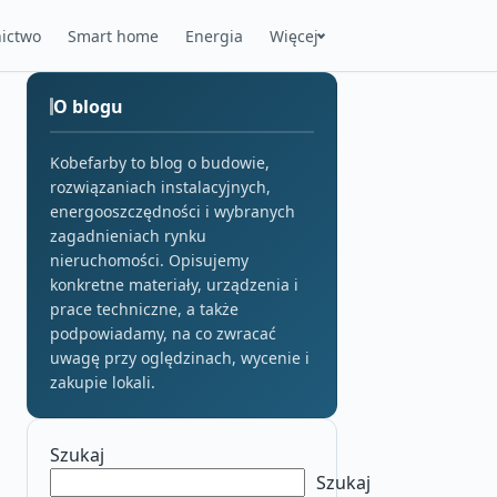
ictwo
Smart home
Energia
Więcej
O blogu
Kobefarby to blog o budowie,
rozwiązaniach instalacyjnych,
energooszczędności i wybranych
zagadnieniach rynku
nieruchomości. Opisujemy
konkretne materiały, urządzenia i
prace techniczne, a także
podpowiadamy, na co zwracać
uwagę przy oględzinach, wycenie i
zakupie lokali.
Szukaj
Szukaj