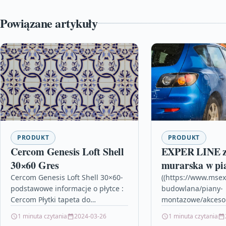
Powiązane artykuły
PRODUKT
PRODUKT
Cercom Genesis Loft Shell
EXPER LINE z
30×60 Gres
murarska w pi
ZESTAW ST
Cercom Genesis Loft Shell 30×60-
((https://www.msex
podstawowe informacje o płytce :
budowlana/piany-
(piany+czyścik+
Cercom Płytki tapeta do
montazowe/akcesor
przedpokoju zmywalna, farba
pistolet-teflonowy-
1 minuta czytania
2024-03-26
1 minuta czytania
magnat grafitowy antracyt, zlew
pro8) Expert Kleje 