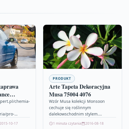
PRODUKT
aprawa
Arte Tapeta Dekoracyjna
ance
Musa 75004 4076
ARTOWY
pert.pl/chemia-
Wzór Musa kolekcji Monsoon
cechuje się roślinnym
pistolet)
ia/pro-
dalekowschodnim stylem.
do-piany-fg-
Pastelowe barwy wleją do
2015-10-17
1 minuta czytania
2016-08-18
plandeki
pomieszczenia ciepło. Arte Tapety