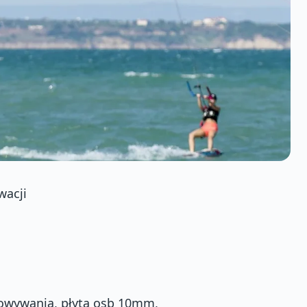
wacji
howywania, płyta osb 10mm,