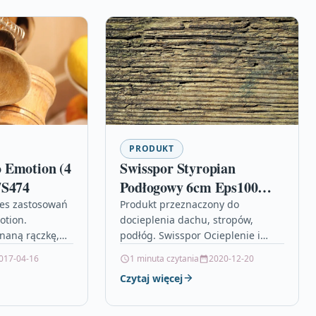
PRODUKT
 Emotion (4
Swisspor Styropian
7S474
Podłogowy 6cm Eps100
Biały 036
res zastosowań
Produkt przeznaczony do
otion.
docieplenia dachu, stropów,
naną rączkę,
podłóg. Swisspor Ocieplenie i
, ale także do
izolacja drzwi 50 cm, dywan pod
017-04-16
1 minuta czytania
2020-12-20
niku,
stolik kawowy, wiertła do betonu
Czytaj więcej
stół…
zbrojonego, drewniana osłona…