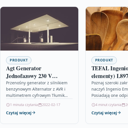
PRODUKT
PRODUKT
Agt Generator
TEFAL Ingenio
Jednofazowy 230 V
elementy) L89
Benzyna Pfagt3501Htgpe
Przenośny generator z silnikiem
Poznaj szeroki zak
benzynowym Alternator z AVR i
naczyń Ingenio Em
multimetrem cyfrowym Tłumik
Posiadają one odpi
Wysoki poziom autonomii
służą do gotowania
1 minuta czytania
2022-02-17
4 minut czytania
2
zapewniający do 11 godzin pracy
pieczenia w piekar
Czytaj więcej
Czytaj więcej
Zalecane jako stacjonarne
podawania dań na 
agregaty…