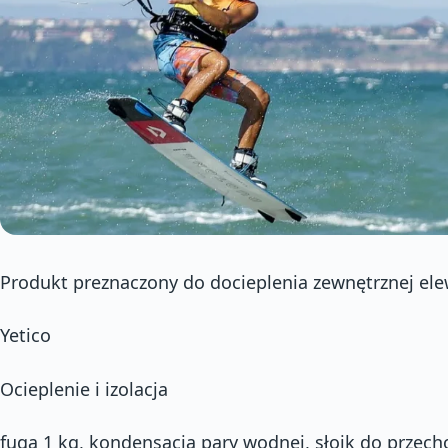
Produkt preznaczony do docieplenia zewnętrznej ele
Yetico
Ocieplenie i izolacja
fuga 1 kg, kondensacja pary wodnej, słoik do przec