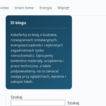
ictwo
Smart home
Energia
Więcej
O blogu
Kobefarby to blog o budowie,
rozwiązaniach instalacyjnych,
energooszczędności i wybranych
zagadnieniach rynku
nieruchomości. Opisujemy
konkretne materiały, urządzenia i
prace techniczne, a także
podpowiadamy, na co zwracać
uwagę przy oględzinach, wycenie i
zakupie lokali.
Szukaj
Szukaj