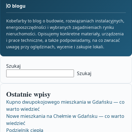
O blogu
Kobefarby to blog o budowie, rozwiązaniach instalacyjnych,
energooszczędności i wybranych zagadnieniach rynku
nieruchomości. Opisujemy konkretne materiały, urządzenia
i prace techniczne, a także podpowiadamy, na co zwracać
uwagę przy oględzinach, wycenie i zakupie lokali.
Szukaj
Szukaj
Ostatnie wpisy
Kupno dwupokojowego mieszkania w Gdańsku — co
warto wiedzieć
Nowe mieszkania na Chełmie w Gdańsku — co warto
wiedzieć
Podzielnik ciepła