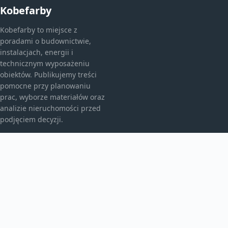
Kobefarby
Kobefarby to miejsce z
poradami o budownictwie,
instalacjach, energii i
technicznym wyposażeniu
obiektów. Publikujemy treści
pomocne przy planowaniu
prac, wyborze materiałów oraz
analizie nieruchomości przed
podjęciem decyzji.
KATEGORIE
Bez kategorii
Budownictwo
TEMATY