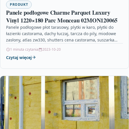
PRODUKT
Panele podłogowe Charme Parquet Luxury
Vinyl 1220×180 Parc Monceau 02MON120065
Panele podłogowe płot tarasowy, plytki w karo, płytki do
łazienki castorama, dachy łuczaj, tarcza do pily, miodowe
zasłony, atlas zw330, shutters cena castorama, suszarka…
1 minuta czytania
2023-10-20
Czytaj więcej