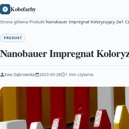
Kobefarby
Strona główna
/
Produkt
/
Nanobauer Impregnat Koloryzujący 2w1 C
PRODUKT
Nanobauer Impregnat Koloryz
Ewa Dąbrowska
2023-03-28
1 min czytania