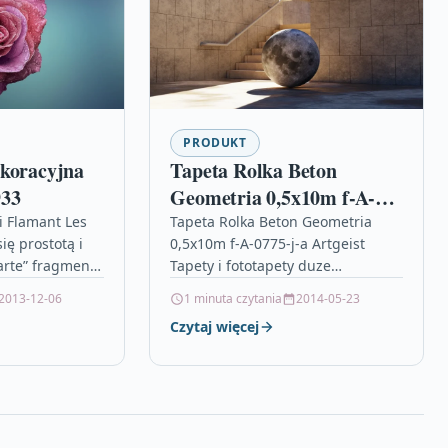
PRODUKT
ekoracyjna
Tapeta Rolka Beton
933
Geometria 0,5x10m f-A-
0775-j-a
i Flamant Les
Tapeta Rolka Beton Geometria
ię prostotą i
0,5x10m f-A-0775-j-a Artgeist
arte” fragmenty
Tapety i fototapety duze
plastikowe donice, kratka liniowa,
2013-12-06
1 minuta czytania
2014-05-23
Arte Tapety i
zawór do mauzera 1000l, tablica
Czytaj więcej
a, kółko do…
pl solec kujawski, rumianka…