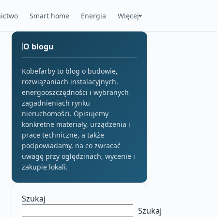
ictwo
Smart home
Energia
Więcej
O blogu
Kobefarby to blog o budowie,
rozwiązaniach instalacyjnych,
energooszczędności i wybranych
zagadnieniach rynku
nieruchomości. Opisujemy
konkretne materiały, urządzenia i
prace techniczne, a także
podpowiadamy, na co zwracać
uwagę przy oględzinach, wycenie i
zakupie lokali.
Szukaj
Szukaj