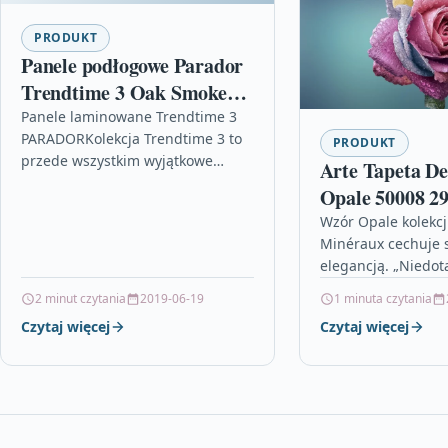
PRODUKT
Panele podłogowe Parador
Trendtime 3 Oak Smoked
1744419
Panele laminowane Trendtime 3
PARADORKolekcja Trendtime 3 to
PRODUKT
przede wszystkim wyjątkowe
Arte Tapeta D
wzory drewnianej podłogi.
Opale 50008 2
Krawędzie podłużne i czołowe w
Wzór Opale kolekcj
każdej desce pokryte są 4…
Minéraux cechuje s
elegancją. „Niedot
tapety stanowią jej
2 minut czytania
2019-06-19
1 minuta czytania
niestandardowość. 
Czytaj więcej
Czytaj więcej
fototapety gumówk