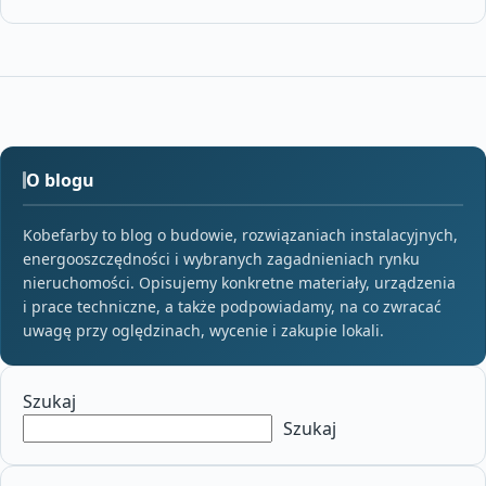
O blogu
Kobefarby to blog o budowie, rozwiązaniach instalacyjnych,
energooszczędności i wybranych zagadnieniach rynku
nieruchomości. Opisujemy konkretne materiały, urządzenia
i prace techniczne, a także podpowiadamy, na co zwracać
uwagę przy oględzinach, wycenie i zakupie lokali.
Szukaj
Szukaj