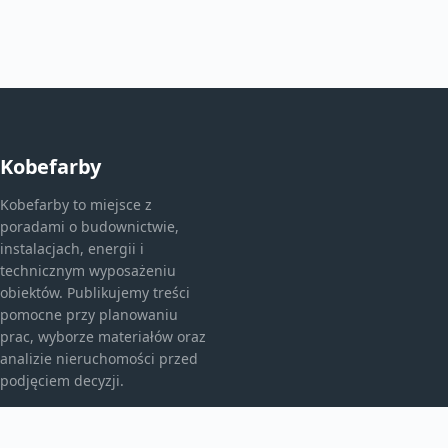
Kobefarby
Kobefarby to miejsce z
poradami o budownictwie,
instalacjach, energii i
technicznym wyposażeniu
obiektów. Publikujemy treści
pomocne przy planowaniu
prac, wyborze materiałów oraz
analizie nieruchomości przed
podjęciem decyzji.
KATEGORIE