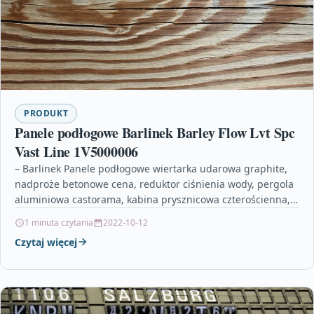
PRODUKT
Panele podłogowe Barlinek Barley Flow Lvt Spc
Vast Line 1V5000006
– Barlinek Panele podłogowe wiertarka udarowa graphite,
nadproże betonowe cena, reduktor ciśnienia wody, pergola
aluminiowa castorama, kabina prysznicowa czterościenna,
strunobetonowe, castorama łata tynkarska, zawór…
1 minuta czytania
2022-10-12
Czytaj więcej