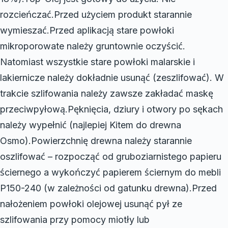
rozcieńczać.Przed użyciem produkt starannie
wymieszać.Przed aplikacją stare powłoki
mikroporowate należy gruntownie oczyścić.
Natomiast wszystkie stare powłoki malarskie i
lakiernicze należy dokładnie usunąć (zeszlifować). W
trakcie szlifowania należy zawsze zakładać maskę
przeciwpyłową.Pęknięcia, dziury i otwory po sękach
należy wypełnić (najlepiej Kitem do drewna
Osmo).Powierzchnię drewna należy starannie
oszlifować – rozpocząć od gruboziarnistego papieru
ściernego a wykończyć papierem ściernym do mebli
P150-240 (w zależności od gatunku drewna).Przed
nałożeniem powłoki olejowej usunąć pył ze
szlifowania przy pomocy miotły lub