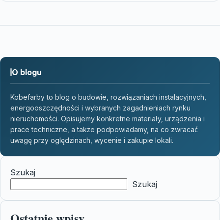
O blogu
Kobefarby to blog o budowie, rozwiązaniach instalacyjnych,
energooszczędności i wybranych zagadnieniach rynku
nieruchomości. Opisujemy konkretne materiały, urządzenia i
prace techniczne, a także podpowiadamy, na co zwracać
uwagę przy oględzinach, wycenie i zakupie lokali.
Szukaj
Szukaj
Ostatnie wpisy