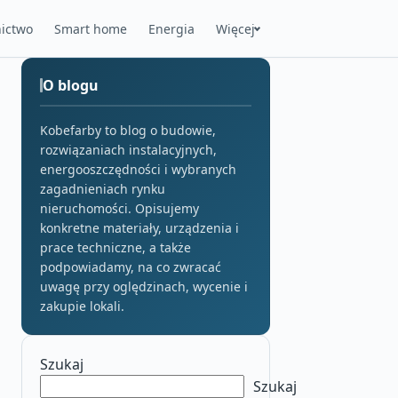
ictwo
Smart home
Energia
Więcej
O blogu
Kobefarby to blog o budowie,
rozwiązaniach instalacyjnych,
energooszczędności i wybranych
zagadnieniach rynku
nieruchomości. Opisujemy
konkretne materiały, urządzenia i
prace techniczne, a także
podpowiadamy, na co zwracać
uwagę przy oględzinach, wycenie i
zakupie lokali.
Szukaj
Szukaj