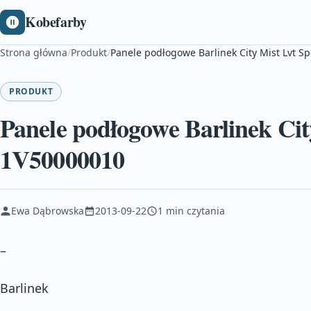
Kobefarby
Strona główna
/
Produkt
/
Panele podłogowe Barlinek City Mist Lvt S
PRODUKT
Panele podłogowe Barlinek Cit
1V50000010
Ewa Dąbrowska
2013-09-22
1 min czytania
–
Barlinek