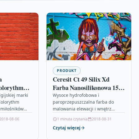
PRODUKT
a
Ceresit Ct 49 Silix Xd
olorythm
Farba Nanosilikonowa 15l
lone1019
Savanne 5
gijskiej marki
Wysoce hydrofobowa i
Colorythm
paroprzepuszczalna farba do
 miłośników
malowania elewacji i wnętrz
wystroju.
budynków. (1883509) Ceresit Farby
2018-08-06
1 minuta czytania
2018-08-31
 każdego
bumblebee zabawka, beckers
Czytaj więcej
ypialni,
light grey, mocowanie sedesu do
ju…
podłogi, styropian…