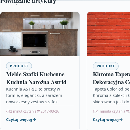
Powiązane artykuły
PRODUKT
PRODUKT
Meble Szafki Kuchenne
Khroma Tapet
Kuchnia Narożna Astrid
Dekoracyjna C
Color Ebony B
Kuchnia ASTRID to prosty w
Tapeta Color od bel
formie, elegancki, a zarazem
Khroma z kolekcji 
10178
nowoczesny zestaw szafek
skierowana jest do
kuchennych narożnych, wykonany
minimalistycznego 
2 minut czytania
2017-03-26
1 minuta czytania
w bardzo popularnym
Będzie pasować do
Czytaj więcej
Czytaj więcej
skandynawskim stylu. Na zestaw
pomieszczenia od s
ten składa…
jadalni, przedpoko