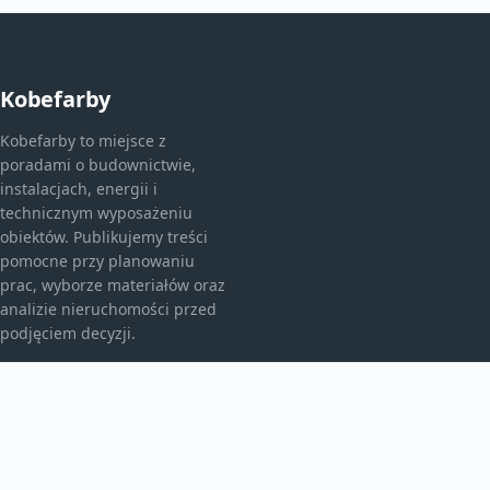
Kobefarby
Kobefarby to miejsce z
poradami o budownictwie,
instalacjach, energii i
technicznym wyposażeniu
obiektów. Publikujemy treści
pomocne przy planowaniu
prac, wyborze materiałów oraz
analizie nieruchomości przed
podjęciem decyzji.
KATEGORIE
Bez kategorii
Budownictwo