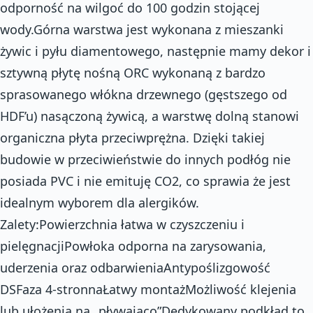
odporność na wilgoć do 100 godzin stojącej
wody.Górna warstwa jest wykonana z mieszanki
żywic i pyłu diamentowego, następnie mamy dekor i
sztywną płytę nośną ORC wykonaną z bardzo
sprasowanego włókna drzewnego (gęstszego od
HDF’u) nasączoną żywicą, a warstwę dolną stanowi
organiczna płyta przeciwprężna. Dzięki takiej
budowie w przeciwieństwie do innych podłóg nie
posiada PVC i nie emituję CO2, co sprawia że jest
idealnym wyborem dla alergików.
Zalety:Powierzchnia łatwa w czyszczeniu i
pielęgnacjiPowłoka odporna na zarysowania,
uderzenia oraz odbarwieniaAntypoślizgowość
DSFaza 4-stronnaŁatwy montażMożliwość klejenia
lub ułożenia na „pływająco”Dedykowany podkład to