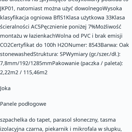
JKP01, natomiast można użyć dowolnegoWysoka
klasyfikacja ogniowa BflS1Klasa użytkowa 33Klasa
ścieralności AC5Pęcznienie poniżej 7%Możliwość
montażu w łazienkachWolna od PVC i brak emisji
CO2Certyfikat do 100h H2ONumer: 8543Barwa: Oak
stonewashedStruktura: SPWymiary (gr./szer./dł.):
7,8mm/192/1285mmPakowanie (paczka / paleta):
2,22m2 / 115,46m2
Joka
Panele podłogowe
szpachelka do tapet, parasol słoneczny, tasma
izolacyjna czarna, piekarnik i mikrofala w słupku,