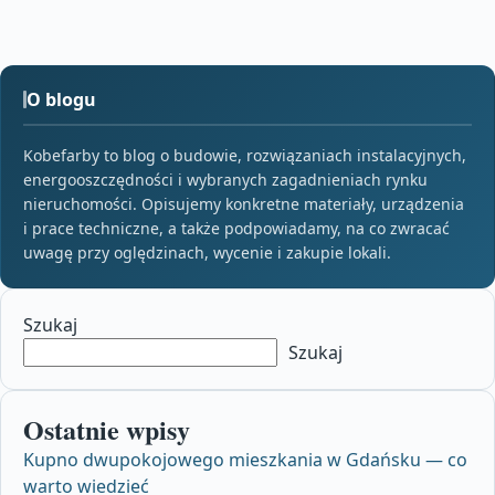
O blogu
Kobefarby to blog o budowie, rozwiązaniach instalacyjnych,
energooszczędności i wybranych zagadnieniach rynku
nieruchomości. Opisujemy konkretne materiały, urządzenia
i prace techniczne, a także podpowiadamy, na co zwracać
uwagę przy oględzinach, wycenie i zakupie lokali.
Szukaj
Szukaj
Ostatnie wpisy
Kupno dwupokojowego mieszkania w Gdańsku — co
warto wiedzieć