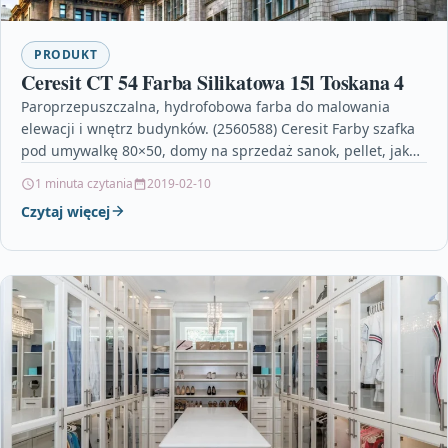
PRODUKT
Ceresit CT 54 Farba Silikatowa 15l Toskana 4
Paroprzepuszczalna, hydrofobowa farba do malowania
elewacji i wnętrz budynków. (2560588) Ceresit Farby szafka
pod umywalkę 80×50, domy na sprzedaż sanok, pellet, jak
ozdobic lazienke,…
1 minuta czytania
2019-02-10
Czytaj więcej