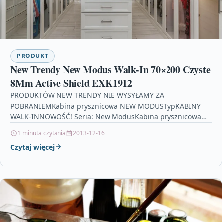
PRODUKT
New Trendy New Modus Walk-In 70×200 Czyste
8Mm Active Shield EXK1912
PRODUKTÓW NEW TRENDY NIE WYSYŁAMY ZA
POBRANIEMKabina prysznicowa NEW MODUSTypKABINY
WALK-INNOWOŚĆ! Seria: New ModusKabina prysznicowa
NEW MODUS to produkt idealny dla wymagających Klientów
1 minuta czytania
2013-12-16
posiadający…
Czytaj więcej