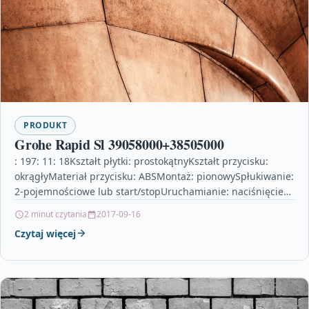
PRODUKT
Grohe Rapid Sl 39058000+38505000
: 197: 11: 18Kształt płytki: prostokątnyKształt przycisku:
okrągłyMateriał przycisku: ABSMontaż: pionowySpłukiwanie:
2-pojemnościowe lub start/stopUruchamianie: naciśnięcie
od przoduPrzeznaczenie: do stelaża podtynkowegoDo
2 minut czytania
2017-09-16
pneumatycznego: zaworu spłukującego AV1Powłoka…
Czytaj więcej