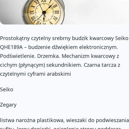
Prostokątny czytelny srebrny budzik kwarcowy Seiko
QHE189A – budzenie dźwiękiem elektronicznym.
Podświetlenie. Drzemka. Mechanizm kwarcowy z
cichym (płynącym) sekundnikiem. Czarna tarcza z
czytelnymi cyframi arabskimi
Seiko
Zegary
listwa narożna plastikowa, wieszaki do podwieszania
sufitu, leroy doniczki, ocieplenie stropu poddasza