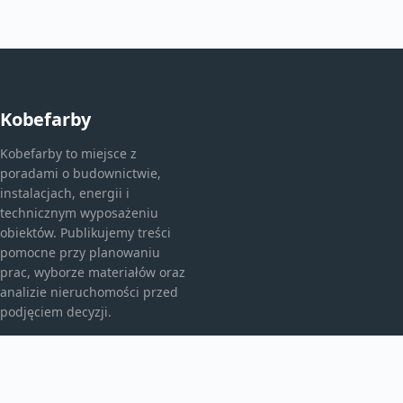
Kobefarby
Kobefarby to miejsce z
poradami o budownictwie,
instalacjach, energii i
technicznym wyposażeniu
obiektów. Publikujemy treści
pomocne przy planowaniu
prac, wyborze materiałów oraz
analizie nieruchomości przed
podjęciem decyzji.
KATEGORIE
Bez kategorii