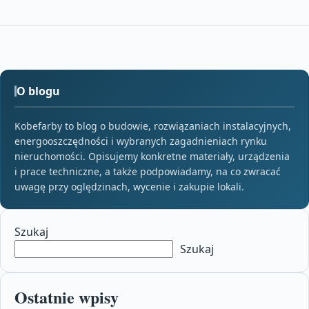
O blogu
Kobefarby to blog o budowie, rozwiązaniach instalacyjnych,
energooszczędności i wybranych zagadnieniach rynku
nieruchomości. Opisujemy konkretne materiały, urządzenia
i prace techniczne, a także podpowiadamy, na co zwracać
uwagę przy oględzinach, wycenie i zakupie lokali.
Szukaj
Szukaj
Ostatnie wpisy