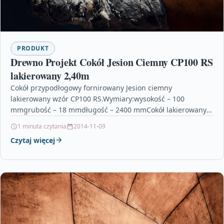
PRODUKT
Drewno Projekt Cokół Jesion Ciemny CP100 RS
lakierowany 2,40m
Cokół przypodłogowy fornirowany Jesion ciemny
lakierowany wzór CP100 RS.Wymiary:wysokość – 100
mmgrubość – 18 mmdługość – 2400 mmCokół lakierowany
jest już gotowy do zamontowania.Lakier…
1 minuta czytania
2014-11-09
Czytaj więcej