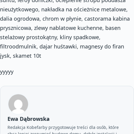
nieużytkowego, nakładka na ościeżnice metalowe,
dalia ogrodowa, chrom w płynie, castorama kabina
prysznicowa, zlewy nablatowe kuchenne, basen
stelażowy prostokątny, kliny spadkowe,
filtroodmulnik, dajar huśtawki, magnesy do firan
jysk, skamet 10t
yyyyy
Ewa Dąbrowska
Redakcja Kobefarby przygotowuje treści dla osób, które
chcą lepiej zrozumieć budowę domu, dobór instalacji i