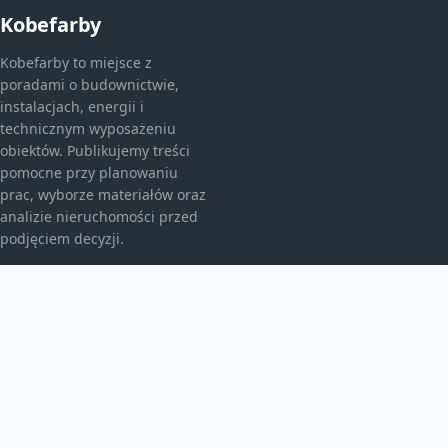
Kobefarby
Kobefarby to miejsce z
poradami o budownictwie,
instalacjach, energii i
technicznym wyposażeniu
obiektów. Publikujemy treści
pomocne przy planowaniu
prac, wyborze materiałów oraz
analizie nieruchomości przed
podjęciem decyzji.
KATEGORIE
Bez kategorii
Budownictwo
TEMATY