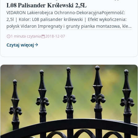
L08 Palisander Królewski 2,5L
VIDARON Lakierobejca Ochronno-DekoracyjnaPojemność:
2,5l | Kolor: L08 palisander królewski | Efekt wykończenia:
połysk Vidaron Impregnaty i grunty pianka montazowa, klej
do płytek mrozoodporny, v33…
1 minuta czytania
2018-12-07
Czytaj więcej