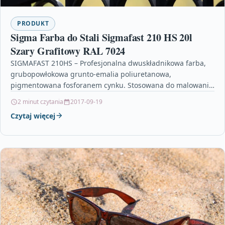
PRODUKT
Sigma Farba do Stali Sigmafast 210 HS 20l
Szary Grafitowy RAL 7024
SIGMAFAST 210HS – Profesjonalna dwuskładnikowa farba,
grubopowłokowa grunto-emalia poliuretanowa,
pigmentowana fosforanem cynku. Stosowana do malowania
elementów ocynkowanych, stali, konstrukcji stalowych,
2 minut czytania
2017-09-19
bram, ogrodzeń, dachów czy…
Czytaj więcej