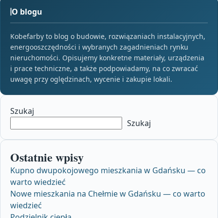
O blogu
Kobefarby to blog o budowie, rozwiązaniach instalacyjnych,
energooszczędności i wybranych zagadnieniach rynku
nieruchomości. Opisujemy konkretne materiały, urządzenia
i prace techniczne, a także podpowiadamy, na co zwracać
uwagę przy oględzinach, wycenie i zakupie lokali.
Szukaj
Szukaj
Ostatnie wpisy
Kupno dwupokojowego mieszkania w Gdańsku — co
warto wiedzieć
Nowe mieszkania na Chełmie w Gdańsku — co warto
wiedzieć
Podzielnik ciepła