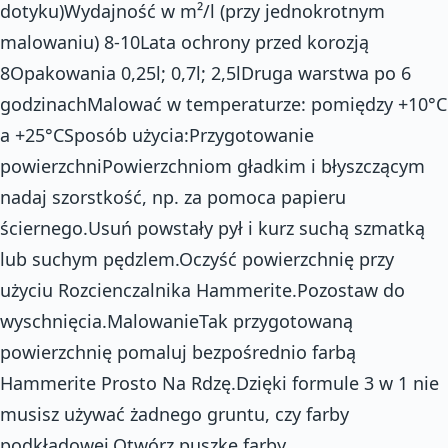
dotyku)Wydajność w m²/l (przy jednokrotnym
malowaniu) 8-10Lata ochrony przed korozją
8Opakowania 0,25l; 0,7l; 2,5lDruga warstwa po 6
godzinachMalować w temperaturze: pomiędzy +10°C
a +25°CSposób użycia:Przygotowanie
powierzchniPowierzchniom gładkim i błyszczącym
nadaj szorstkość, np. za pomoca papieru
ściernego.Usuń powstały pył i kurz suchą szmatką
lub suchym pędzlem.Oczyść powierzchnię przy
użyciu Rozcienczalnika Hammerite.Pozostaw do
wyschnięcia.MalowanieTak przygotowaną
powierzchnię pomaluj bezpośrednio farbą
Hammerite Prosto Na Rdzę.Dzięki formule 3 w 1 nie
musisz używać żadnego gruntu, czy farby
podkładowej.Otwórz puszkę farby